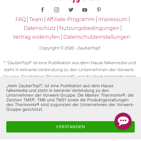
FAQ
Team
Affiliate-Programm
Impressum
Datenschutz
Nutzungsbedingungen
Vertrag widerrufen
Datenschutzeinstellungen
Copyright © 2026 - ZauberTopf
* "ZauberTopf" ist eine Publikation aus dem Hause falkemedia und
steht in keinerlei Verbindung zu den Unternehmen der Vorwerk-
Gruppe. Die Marken "Thermomix®" und die Produktgestaltungen
des "Thermomix®" sind eingetragene Marken der Unternehmen
„mein ZauberTopf”; ist eine Publikation aus dem Hause
falkemedia und steht in keinerlei Verbindung zu den
der Vorwerk-Gruppe. Die Marken Thermomix®, die Zeichen TM5®,
Unternehmen der Vorwerk-Gruppe. Die Marken Thermomix®, die
TM6 und TM31 sowie die Produktgestaltungen des Thermomix®
Zeichen TM5®, TM6 und TM31 sowie die Produktgestaltungen
sind zugunsten der Unternehmen der Vorwerk-Gruppe
des Thermomix® sind zugunsten der Unternehmen der Vorwerk-
Gruppe geschützt.
geschützt. Für die Rezeptangaben in "ZauberTopf" ist
ausschließlich falkemedia verantwortlich.
VERSTANDEN