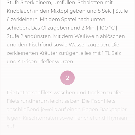
Stufe 5
zerkleinern, umfüllen. Schalotten mit
Knoblauch in den Mixtopf geben und
5 Sek.
| Stufe
6 zerkleinern. Mit dem Spatel nach unten
schieben. Das Öl zugeben und
2 Min.
|
100 °C
|
Stufe 2 andünsten. Mit dem Weißwein ablöschen
und den Fischfond sowie Wasser zugeben. Die
zerkleinerten Kräuter zufügen, alles mit 1 TL Salz
und 4 Prisen Pfeffer würzen.
2
Die Rotbarschfilets waschen und trocken tupfen.
Filets rundherum leicht salzen. Die Fischfilets
anschließend jeweils auf einen Bogen Backpapier
legen, Kirschtomaten sowie Fenchel und Thymian
auf...