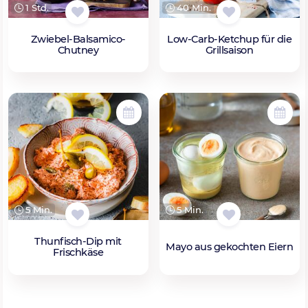
1 Std.
40 Min.
Zwiebel-Balsamico-
Low-Carb-Ketchup für die
Chutney
Grillsaison
5 Min.
5 Min.
Thunfisch-Dip mit
Mayo aus gekochten Eiern
Frischkäse