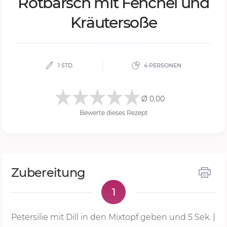
Rot­barsch mit Fen­chel und
Kräu­ter­so­ße
1 STD.
4 PERSONEN
Ø 0,00
Bewerte dieses Rezept
Zubereitung
1
Petersilie mit Dill in den Mixtopf geben und
5 Sek.
|