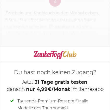
2
Zwiebeln und Knoblauch in den Mixtopf geben,
5 Sek.
|
Stufe 5
zerkleinern und mit dem Spatel
nach unten schieben. Öl zugeben und ohne
Messbecher
3 Min.
| Varoma® | Stufe 1 dünsten.
KOCHMODUS STARTEN
Du hast noch keinen Zugang?
Jetzt
31 Tage gratis testen
,
danach
nur 4,99€/Monat
im Jahresabo
Deine Notizen
Tausende Premium-Rezepte für alle
Modelle des Thermomix®