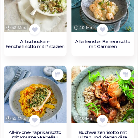
45 Min.
40 Min.
Artischocken-
Allerfeinstes Birnenrisotto
Fenchelrisotto mit Pistazien
mit Garnelen
45 Min.
40 Min.
All-in-one-Paprikarisotto
Buchweizenrisotto mit
mit Knusper-Kabeljau
Pilzen und Ziegenkäse