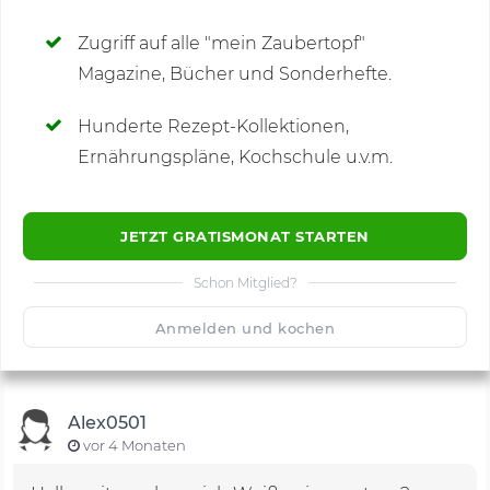
SCHREIBE NEUE NOTIZ
Zugriff auf alle "mein Zaubertopf"
Magazine, Bücher und Sonderhefte.
Hunderte Rezept-Kollektionen,
Kommentare
(3)
Ernährungspläne, Kochschule u.v.m.
JETZT GRATISMONAT STARTEN
Schon Mitglied?
🙂
Speichern
1500
Anmelden und kochen
Alex0501
vor 4 Monaten