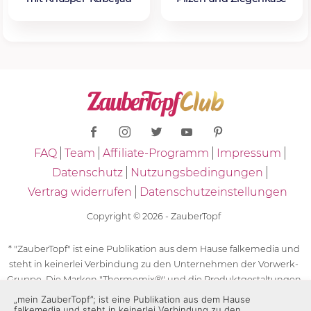
FAQ
Team
Affiliate-Programm
Impressum
Datenschutz
Nutzungsbedingungen
Vertrag widerrufen
Datenschutzeinstellungen
Copyright © 2026 - ZauberTopf
* "ZauberTopf" ist eine Publikation aus dem Hause falkemedia und
steht in keinerlei Verbindung zu den Unternehmen der Vorwerk-
Gruppe. Die Marken "Thermomix®" und die Produktgestaltungen
des "Thermomix®" sind eingetragene Marken der Unternehmen
„mein ZauberTopf”; ist eine Publikation aus dem Hause
falkemedia und steht in keinerlei Verbindung zu den
der Vorwerk-Gruppe. Die Marken Thermomix®, die Zeichen TM5®,