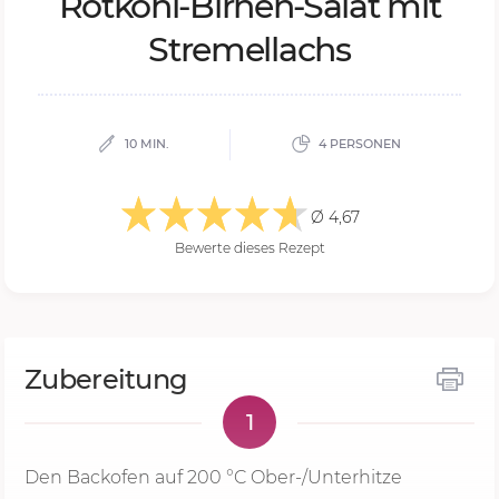
Rot­kohl-Bir­nen-Sa­lat mit
Stre­mel­lachs
10 MIN.
4 PERSONEN
Ø 4,67
Bewerte dieses Rezept
Zubereitung
1
Den Backofen auf
200 °C
Ober-/Unterhitze