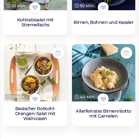
25 Min.
50 Min.
Kohlrabisalat mit
Birnen, Bohnen und Kassler
Stremellachs
15 Min.
40 Min.
Basischer Rotkohl-
Allerfeinstes Birnenrisotto
Orangen-Salat mit
mit Garnelen
Walnüssen