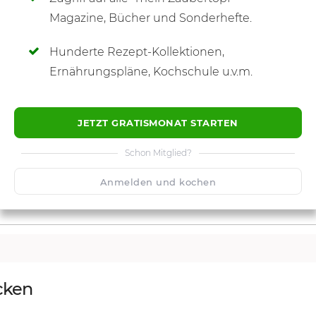
SCHREIBE NEUE NOTIZ
Magazine, Bücher und Sonderhefte.
Hunderte Rezept-Kollektionen,
Ernährungspläne, Kochschule u.v.m.
JETZT GRATISMONAT STARTEN
Schon Mitglied?
Anmelden und kochen
cken