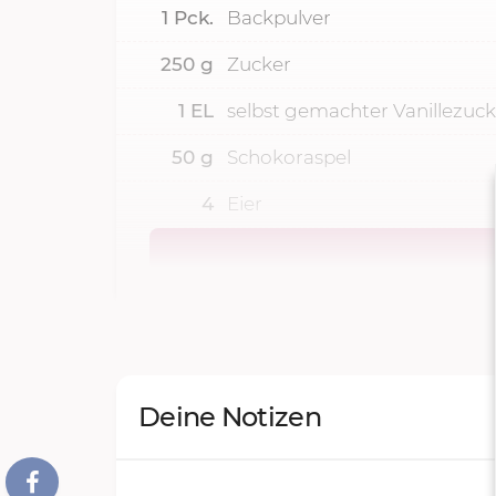
1
Pck.
Backpulver
250
g
Zucker
1
EL
selbst gemachter Vanillezuck
50
g
Schokoraspel
4
Eier
Deine Notizen