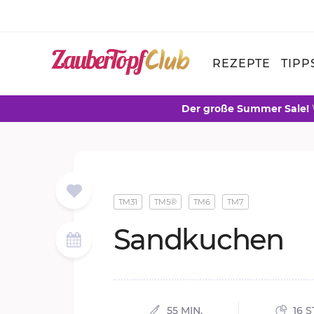
REZEPTE
TIPP
Der große Summer Sale!
TM31
TM5®
TM6
TM7
Sandkuchen
55 MIN.
16 