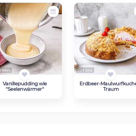
 Min.
1 Std.
Vanillepudding wie
Erdbeer-Maulwurfkuch
"Seelenwärmer"
Traum