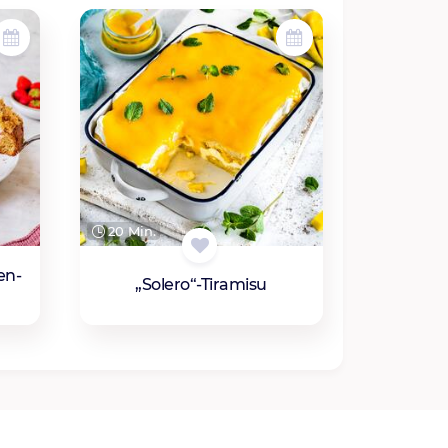
20 Min.
en-
„Solero“-Tiramisu