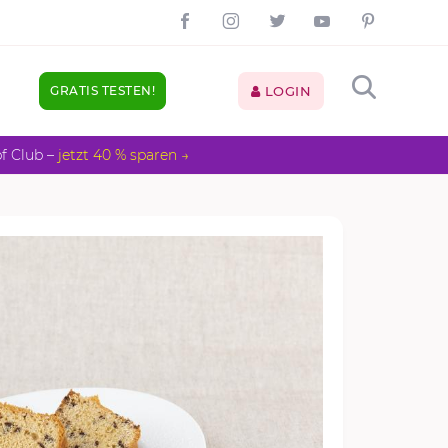
GRATIS TESTEN!
LOGIN
pf Club –
jetzt 40 % sparen →