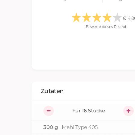
Ø 4,0
Bewerte dieses Rezept
Zutaten
Für
16
Stücke
300
g
Mehl Type 405