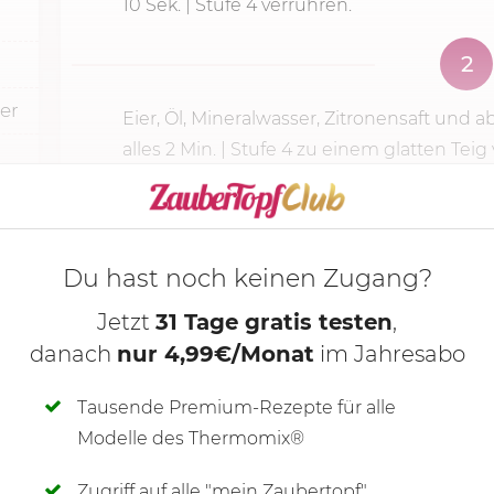
10 Sek.
|
Stufe 4
verrühren.
2
er
Eier, Öl, Mineralwasser, Zitronensaft und
alles
2 Min.
|
Stufe 4
zu einem glatten Teig 
KOCHMODUS S
Du hast noch keinen Zugang?
Jetzt
31 Tage gratis testen
,
danach
nur 4,99€/Monat
im Jahresabo
Tausende Premium-Rezepte für alle
Modelle des Thermomix®
Zugriff auf alle "mein Zaubertopf"