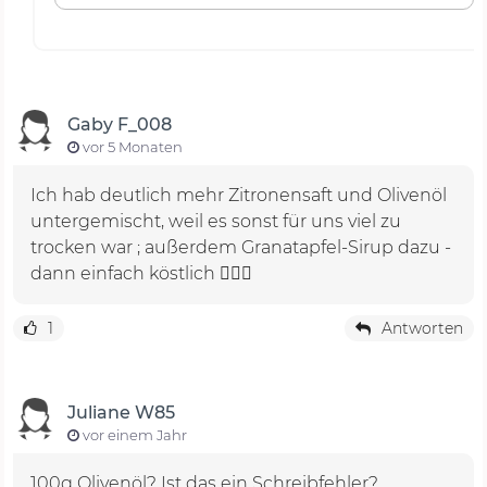
Gaby F_008
vor 5 Monaten
Ich hab deutlich mehr Zitronensaft und Olivenöl
untergemischt, weil es sonst für uns viel zu
trocken war ; außerdem Granatapfel-Sirup dazu -
dann einfach köstlich 👍🏼😋
1
Antworten
Juliane W85
vor einem Jahr
100g Olivenöl? Ist das ein Schreibfehler?