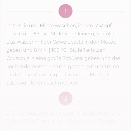
1
Petersilie und Minze waschen, in den Mixtopf
geben und
5 Sek.
|
Stufe 5
zerkleinern, umfüllen.
Das Wasser mit der Gewürzpaste in den Mixtopf
geben und
8 Min.
|
100 °C
| Stufe 1 erhitzen.
Couscous in eine große Schüssel geben und das
kochende Wasser darübergeben, gut umrühren
und einige Minuten quellen lassen. Mit 2 Prisen
Salz und Pfeffer abschmecken.
2
Die Frühlingszwiebeln in den Mixtopf geben und
3 Sek.
|
Stufe 5
zerkleinern. Paprika und Tomaten
hinzufügen,
3 Sek.
| Stufe 4,5 zerkleinern.