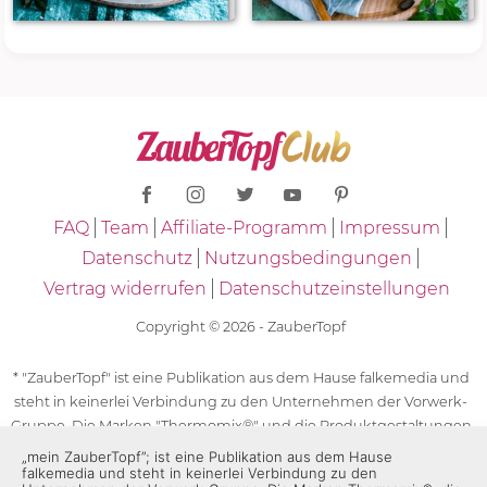
FAQ
Team
Affiliate-Programm
Impressum
Datenschutz
Nutzungsbedingungen
Vertrag widerrufen
Datenschutzeinstellungen
Copyright © 2026 - ZauberTopf
* "ZauberTopf" ist eine Publikation aus dem Hause falkemedia und
steht in keinerlei Verbindung zu den Unternehmen der Vorwerk-
Gruppe. Die Marken "Thermomix®" und die Produktgestaltungen
des "Thermomix®" sind eingetragene Marken der Unternehmen
„mein ZauberTopf”; ist eine Publikation aus dem Hause
falkemedia und steht in keinerlei Verbindung zu den
der Vorwerk-Gruppe. Die Marken Thermomix®, die Zeichen TM5®,