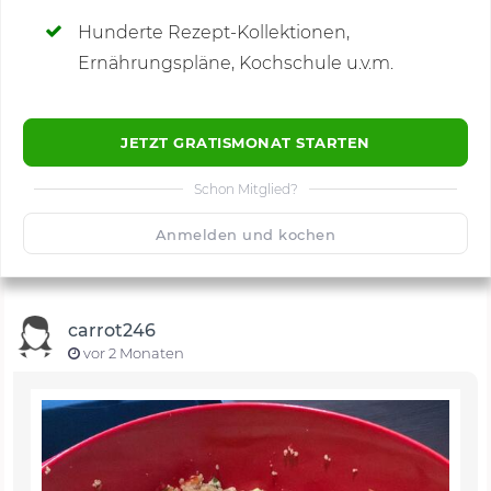
Hunderte Rezept-Kollektionen,
Kommentare
(8)
Ernährungspläne, Kochschule u.v.m.
JETZT GRATISMONAT STARTEN
Schon Mitglied?
🙂
Speichern
1500
Anmelden und kochen
carrot246
vor 2 Monaten