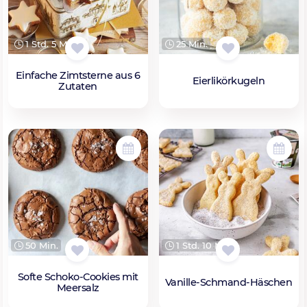
1 Std. 5 Min.
25 Min.
Einfache Zimtsterne aus 6
Eierlikörkugeln
Zutaten
50 Min.
1 Std. 10 Min.
Softe Schoko-Cookies mit
Vanille-Schmand-Häschen
Meersalz