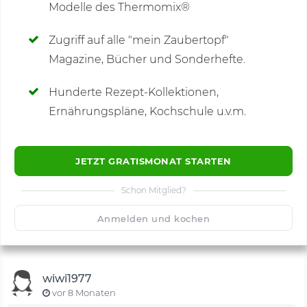
Modelle des Thermomix®
SCHREIBE NEUE NOTIZ
Zugriff auf alle "mein Zaubertopf"
Magazine, Bücher und Sonderhefte.
Hunderte Rezept-Kollektionen,
Kommentare
(2)
Ernährungspläne, Kochschule u.v.m.
JETZT GRATISMONAT STARTEN
Schon Mitglied?
🙂
Speichern
1500
Anmelden und kochen
wiwi1977
vor 8 Monaten