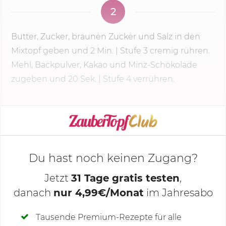
2
Butter, Zucker, braunen Zucker und Salz in den
Mixtopf geben und
2 Min.
|
Stufe 3
cremig rühren.
Mehl, Backpulver, Kakao und Minz-Schokolade
zugeben und
20 Sek.
| Stufe 4 verrühren.
KOCHMODUS STARTEN
Du hast noch keinen Zugang?
Jetzt
31 Tage gratis testen
,
danach
nur 4,99€/Monat
im Jahresabo
Deine Notizen
Tausende Premium-Rezepte für alle