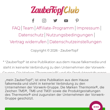
FAQ
Team
Affiliate-Programm
Impressum
Datenschutz
Nutzungsbedingungen
Vertrag widerrufen
Datenschutzeinstellungen
Copyright © 2026 - ZauberTopf
* "ZauberTopf" ist eine Publikation aus dem Hause falkemedia und
steht in keinerlei Verbindung zu den Unternehmen der Vorwerk-
Gruppe. Die Marken "Thermomix®" und die Produktgestaltungen
des "Thermomix®" sind eingetragene Marken der Unternehmen
„mein ZauberTopf”; ist eine Publikation aus dem Hause
falkemedia und steht in keinerlei Verbindung zu den
der Vorwerk-Gruppe. Die Marken Thermomix®, die Zeichen TM5®,
Unternehmen der Vorwerk-Gruppe. Die Marken Thermomix®, die
TM6 und TM31 sowie die Produktgestaltungen des Thermomix®
Zeichen TM5®, TM6 und TM31 sowie die Produktgestaltungen
sind zugunsten der Unternehmen der Vorwerk-Gruppe
des Thermomix® sind zugunsten der Unternehmen der Vorwerk-
Gruppe geschützt.
geschützt. Für die Rezeptangaben in "ZauberTopf" ist
ausschließlich falkemedia verantwortlich.