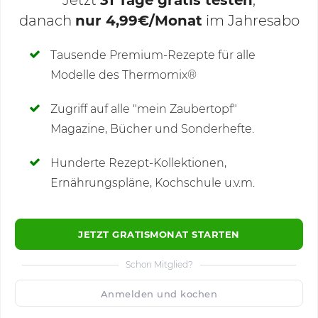
Jetzt
31 Tage gratis testen
,
danach
nur 4,99€/Monat
im Jahresabo
Deine Notizen
Tausende Premium-Rezepte für alle
Modelle des Thermomix®
SCHREIBE NEUE NOTIZ
Zugriff auf alle "mein Zaubertopf"
Magazine, Bücher und Sonderhefte.
Hunderte Rezept-Kollektionen,
Kommentare
(1)
Ernährungspläne, Kochschule u.v.m.
JETZT GRATISMONAT STARTEN
Schon Mitglied?
🙂
Speichern
1500
Anmelden und kochen