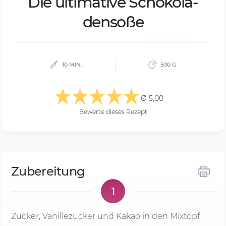
Die ul­ti­ma­ti­ve Scho­ko­la­
den­so­ße
10 MIN.
500 G
Ø 5,00
Bewerte dieses Rezept
Zubereitung
1
Zucker, Vanillezucker und Kakao in den Mixtopf