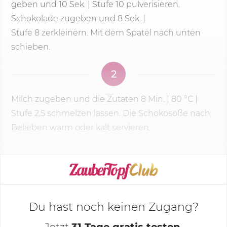
geben und
10 Sek.
| Stufe 10 pulverisieren.
Schokolade zugeben und 8 Sek. |
Stufe 8
zerkleinern. Mit dem Spatel nach unten
schieben.
2
Milch zugeben und die Zutaten
8 Min.
|
80 °C
|
Stufe 2,5 schmelzen lassen. Die Schokosoße nach
Belieben warm oder kalt servieren.
KOCHMODUS STARTEN
Du hast noch keinen Zugang?