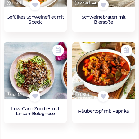
1 Std.
2 Std. 40 Min.
Gefülltes Schweinefilet mit
Schweinebraten mit
Speck
Biersoße
45 Min.
1 Std.
Low-Carb-Zoodles mit
Räubertopf mit Paprika
Linsen-Bolognese