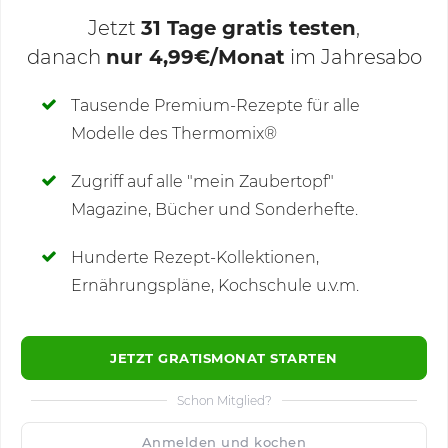
Jetzt
31 Tage gratis testen
,
danach
nur 4,99€/Monat
im Jahresabo
Deine Notizen
Tausende Premium-Rezepte für alle
Modelle des Thermomix®
SCHREIBE NEUE NOTIZ
Zugriff auf alle "mein Zaubertopf"
Magazine, Bücher und Sonderhefte.
Hunderte Rezept-Kollektionen,
Kommentare
(2)
Ernährungspläne, Kochschule u.v.m.
JETZT GRATISMONAT STARTEN
Schon Mitglied?
🙂
Speichern
1500
Anmelden und kochen