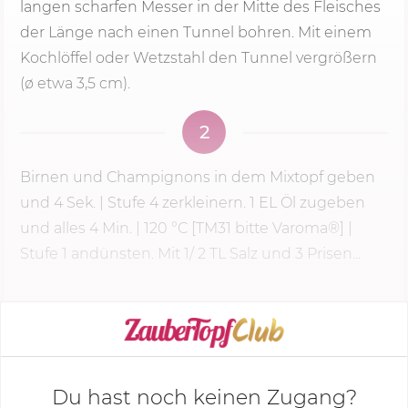
langen scharfen Messer in der Mitte des Fleisches
der Länge nach einen Tunnel bohren. Mit einem
Kochlöffel oder Wetzstahl den Tunnel vergrößern
(ø etwa 3,5 cm).
2
Birnen und Champignons in dem Mixtopf geben
und
4 Sek.
|
Stufe 4
zerkleinern. 1 EL Öl zugeben
und alles
4 Min.
|
120 °C
[TM31 bitte Varoma®] |
Stufe 1 andünsten. Mit 1/ 2 TL Salz und 3 Prisen...
KOCHMODUS STARTEN
Du hast noch keinen Zugang?