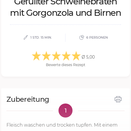
Ge­füll­ter Schwei­ne­bra­ten
mit Gor­gon­zo­la und Bir­nen
1 STD. 15 MIN.
6 PERSONEN
Ø 5,00
Bewerte dieses Rezept
Zubereitung
1
Fleisch waschen und trocken tupfen. Mit einem