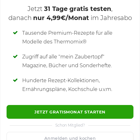
Jetzt
31 Tage gratis testen
,
danach
nur 4,99€/Monat
im Jahresabo
Deine Notizen
Tausende Premium-Rezepte für alle
Modelle des Thermomix®
SCHREIBE NEUE NOTIZ
Zugriff auf alle "mein Zaubertopf"
Magazine, Bücher und Sonderhefte.
Hunderte Rezept-Kollektionen,
Kommentare
Ernährungspläne, Kochschule u.v.m.
JETZT GRATISMONAT STARTEN
Schon Mitglied?
🙂
Speichern
1500
Anmelden und kochen