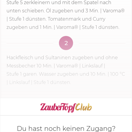
Stufe 5
zerkleinern und mit dem Spatel nach
unten schieben. Öl zugeben und
3 Min.
| Varoma®
| Stufe 1 dünsten. Tomatenmark und Curry
zugeben und 1 Min. | Varoma® | Stufe 1 dünsten.
2
Hackfleisch und Sultaninen zugeben und ohne
Messbecher
10 Min.
| Varoma® | Linkslauf |
Stufe 1
garen. Wasser zugeben und
10 Min.
|
100 °C
| Linkslauf |
Stufe 1
dünsten.
KOCHMODUS STARTEN
Du hast noch keinen Zugang?