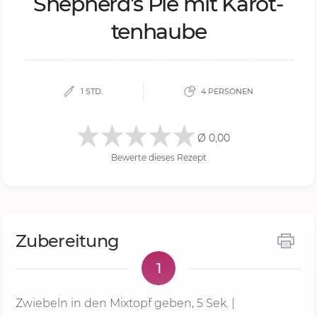
She­pherd’s Pie mit Ka­rot­
ten­hau­be
1 STD.
4 PERSONEN
Ø 0,00
Bewerte dieses Rezept
Zubereitung
1
Zwiebeln in den Mixtopf geben,
5 Sek.
|