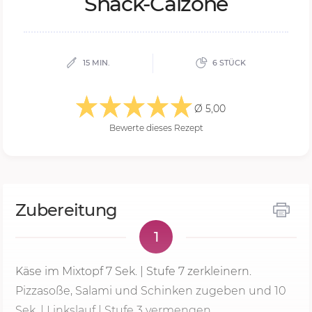
Snack-Ca­l­zo­ne
15 MIN.
6 STÜCK
Ø 5,00
Bewerte dieses Rezept
Zubereitung
1
Käse im Mixtopf
7 Sek.
|
Stufe 7
zerkleinern.
Pizzasoße, Salami und Schinken zugeben und 10
Sek. | Linkslauf | Stufe 3 vermengen.