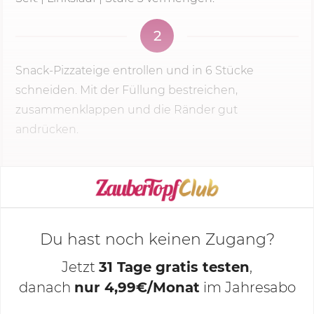
2
Snack-Pizzateige entrollen und in 6 Stücke
schneiden. Mit der Füllung bestreichen,
zusammenklappen und die Ränder gut
andrücken.
KOCHMODUS STARTEN
Du hast noch keinen Zugang?
Jetzt
31 Tage gratis testen
,
danach
nur 4,99€/Monat
im Jahresabo
Deine Notizen