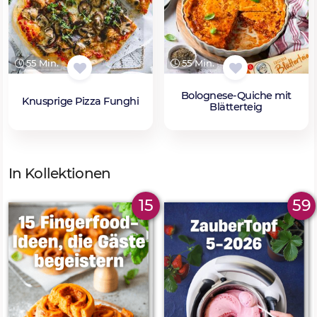
55 Min.
55 Min.
Bolognese-Quiche mit
Knusprige Pizza Funghi
Blätterteig
In Kollektionen
15
59