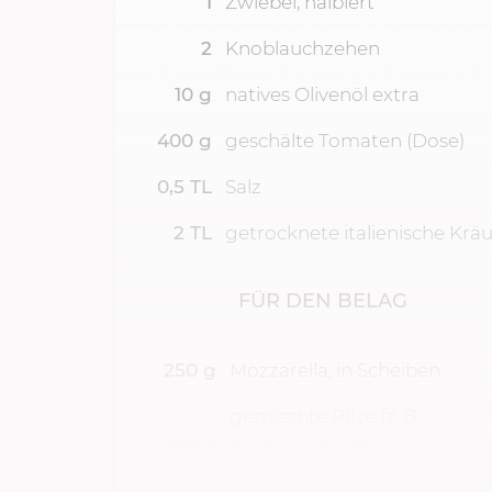
1
Zwiebel, halbiert
2
Knoblauchzehen
10
g
natives Olivenöl extra
400
g
geschälte Tomaten (Dose)
0,5
TL
Salz
2
TL
getrocknete italienische Kräu
FÜR DEN BELAG
250
g
Mozzarella, in Scheiben
gemischte PIlze (z. B.
400
g
Austernpilze, Champignons,
Kräuterseitlinge, Pfifferlinge)