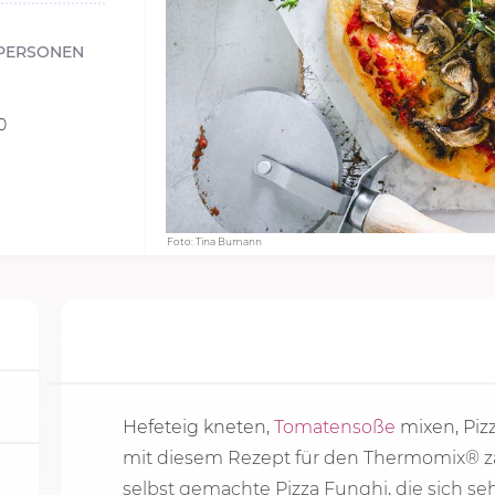
PERSONEN
0
Foto: Tina Bumann
Hefeteig kneten,
Tomatensoße
mixen, Pizz
mit diesem Rezept für den Thermomix® za
selbst gemachte Pizza Funghi, die sich se