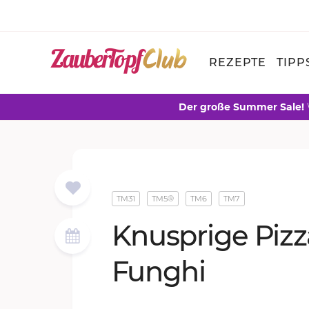
REZEPTE
TIPP
Der große Summer Sale!
TM31
TM5®
TM6
TM7
Knusp­ri­ge Piz­
Fung­hi