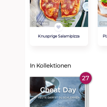
50
40 Min.
Pi
Knusprige Salamipizza
In Kollektionen
27