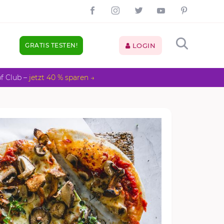
GRATIS TESTEN!
LOGIN
pf Club –
jetzt 40 % sparen →