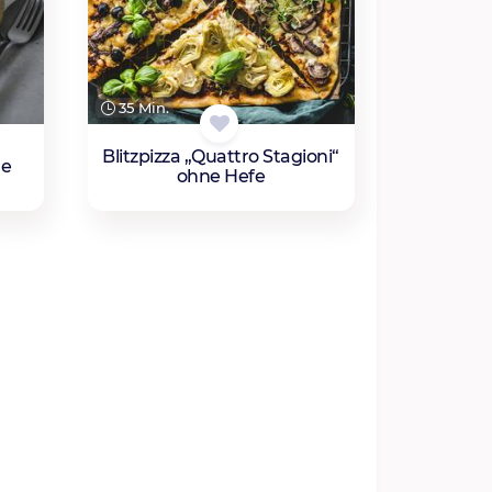
35 Min.
Blitzpizza „Quattro Stagioni“
ne
ohne Hefe