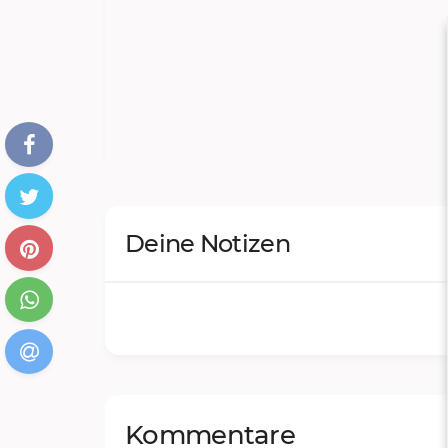
Blättchen
Stielen Thymian
von
4
Blättchen
Stielen Basilikum
von
4
Deine Notizen
Kommentare