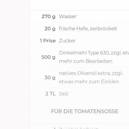
270
g
Wasser
20
g
frische Hefe, zerbröckelt
1
Prise
Zucker
Dinkelmehl Type 630, zzgl. e
500
g
mehr zum Bearbeiten
natives Olivenöl extra, zzgl.
30
g
etwas mehr zum Einölen
2
TL
Salz
FÜR DIE TOMATENSOSSE