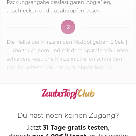
Packungsangabe bissfest garen. Abgießen,
abschrecken und gut abtropfen lassen.
2
Die Hälfte der Minze in den Mixtopf geben,
2 Sek.
|
Turbo zerkleinern und mit dem Spatel nach unten
schieben. Restliche Minze in Streifen schneiden
und beiseitestellen. Essig, Öl, Ahornsirup, 0,5...
KOCHMODUS STARTEN
Du hast noch keinen Zugang?
Jetzt
31 Tage gratis testen
,