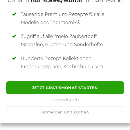
danach
nur 4,99€/Monat
im Jahresabo
Deine Notizen
Tausende Premium-Rezepte für alle
Modelle des Thermomix®
SCHREIBE NEUE NOTIZ
Zugriff auf alle "mein Zaubertopf"
Magazine, Bücher und Sonderhefte.
Hunderte Rezept-Kollektionen,
Kommentare
(3)
Ernährungspläne, Kochschule u.v.m.
JETZT GRATISMONAT STARTEN
Schon Mitglied?
🙂
Speichern
1500
Anmelden und kochen