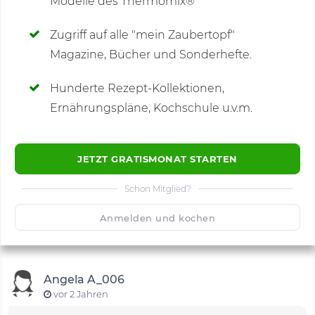
Modelle des Thermomix®
SCHREIBE NEUE NOTIZ
Zugriff auf alle "mein Zaubertopf"
Magazine, Bücher und Sonderhefte.
Hunderte Rezept-Kollektionen,
Kommentare
(3)
Ernährungspläne, Kochschule u.v.m.
JETZT GRATISMONAT STARTEN
Schon Mitglied?
🙂
Speichern
1500
Anmelden und kochen
Angela A_006
vor 2 Jahren