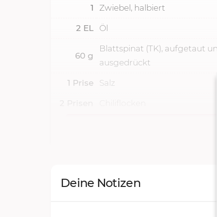
1
Zwiebel, halbiert
2
EL
Öl
Blattspinat (TK), aufgetaut u
60
g
ausgedrückt
1
Prise
Salz
2
Prisen
Chiliflocken
Deine Notizen