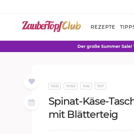
REZEPTE
TIPP
Der große Summer Sale!
TM31
TM5®
TM6
TM7
Spi­nat-Käse-Ta­s
mit Blät­ter­teig