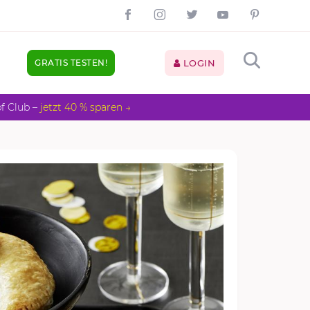
GRATIS TESTEN!
LOGIN
pf Club –
jetzt 40 % sparen →