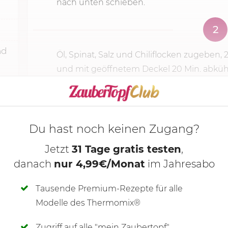
nach unten schieben.
2
nd
Öl, Spinat, Salz und Chiliflocken zugeben,
2
und mit geöffnetem Deckel 20 Min. abkühl
KOCHMODUS S
Du hast noch keinen Zugang?
Jetzt
31 Tage gratis testen
,
danach
nur 4,99€/Monat
im Jahresabo
Tausende Premium-Rezepte für alle
Modelle des Thermomix®
Zugriff auf alle "mein Zaubertopf"