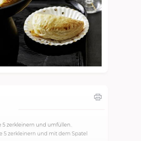
e 5
zerkleinern und umfüllen.
e 5
zerkleinern und mit dem Spatel