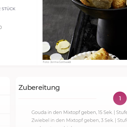
2 STÜCK
0
Foto: Jorma Gottwald
Zubereitung
1
Gouda in den Mixtopf geben,
15 Sek.
|
Stuf
Zwiebel in den Mixtopf geben, 3 Sek. |
Stuf