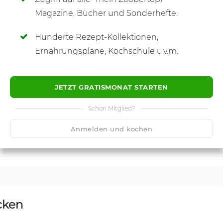
SCHREIBE NEUE NOTIZ
Magazine, Bücher und Sonderhefte.
Hunderte Rezept-Kollektionen,
Ernährungspläne, Kochschule u.v.m.
JETZT GRATISMONAT STARTEN
Schon Mitglied?
Anmelden und kochen
cken