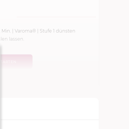
 Min.
| Varoma® |
Stufe 1
dünsten
en lassen.
TARTEN