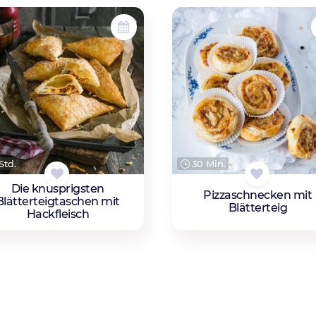
Std.
30 Min.
Die knusprigsten
Pizzaschnecken mit
Blätterteigtaschen mit
Blätterteig
Hackfleisch