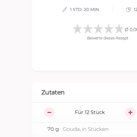
1 STD. 20 MIN.
1
Ø 0,0
Bewerte dieses Rezept
Zutaten
Für
12
Stück
70
g
Gouda, in Stücken