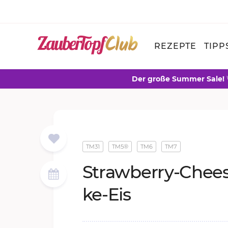
REZEPTE
TIPP
Der große Summer Sale!
TM31
TM5®
TM6
TM7
Stra­w­ber­ry-Chee­
ke-Eis