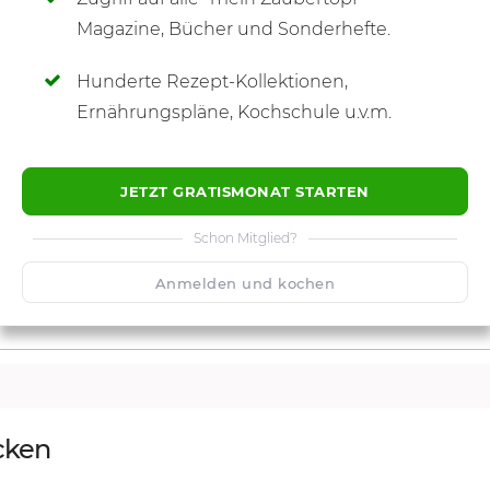
SCHREIBE NEUE NOTIZ
Magazine, Bücher und Sonderhefte.
Hunderte Rezept-Kollektionen,
Ernährungspläne, Kochschule u.v.m.
JETZT GRATISMONAT STARTEN
Schon Mitglied?
Anmelden und kochen
cken