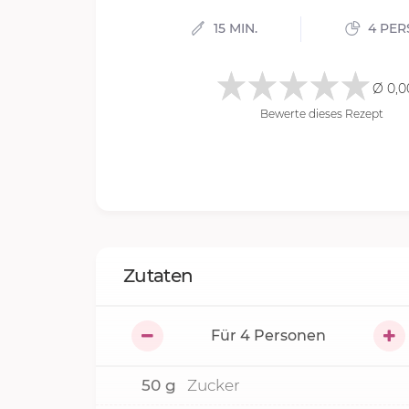
15 MIN.
4 PER
Ø 0,0
Bewerte dieses Rezept
Zutaten
Für
4
Personen
50
g
Zucker