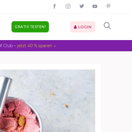
GRATIS TESTEN!
LOGIN
pf Club –
jetzt 40 % sparen →