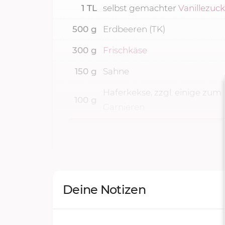
1
TL
selbst gemachter
Vanillezuc
500
g
Erdbeeren (TK)
300
g
Frischkäse
150
g
Sahne
Haferkekse, zzgl. einige zum
100
g
Garnieren
Deine Notizen