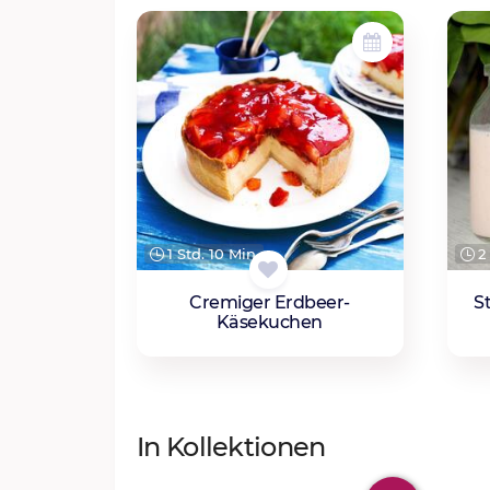
1 Std. 10 Min.
2 
Cremiger Erdbeer-
S
Käsekuchen
In Kollektionen