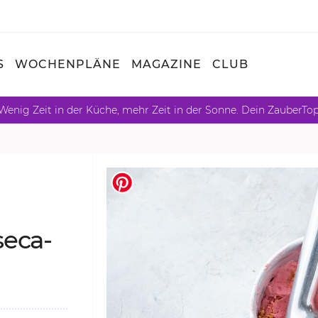
S
WOCHENPLÄNE
MAGAZINE
CLUB
Wenig Zeit in der Küche, mehr Zeit in der Sonne. Dein ZauberTo
se­ca­