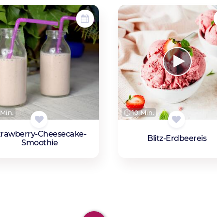
Min.
10 Min.
trawberry-Cheesecake-
Blitz-Erdbeereis
Smoothie