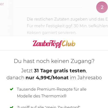
ker
2
Die restlichen Zutaten zugeben und das E
Für mehr Festigkeit ggf.
30 Min.
tiefkühlen
Keksen garniert servieren.
KOCHMODUS S
Du hast noch keinen Zugang?
Jetzt
31 Tage gratis testen
,
danach
nur 4,99€/Monat
im Jahresabo
Tausende Premium-Rezepte für alle
Modelle des Thermomix®
Zugriff auf alle "mein Zaubertopf"