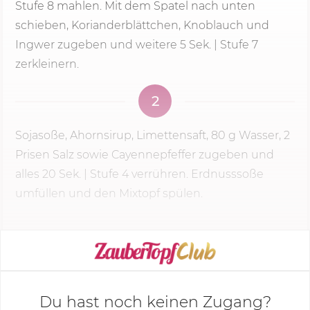
Stufe 8
mahlen. Mit dem Spatel nach unten
schieben, Korianderblättchen, Knoblauch und
Ingwer zugeben und weitere 5 Sek. | Stufe 7
zerkleinern.
2
Sojasoße, Ahornsirup, Limettensaft,
80 g
Wasser, 2
Prisen Salz sowie Cayennepfeffer zugeben und
alles
20 Sek.
|
Stufe 4
verrühren. Erdnusssoße
umfüllen und den Mixtopf spülen.
KOCHMODUS STARTEN
Du hast noch keinen Zugang?