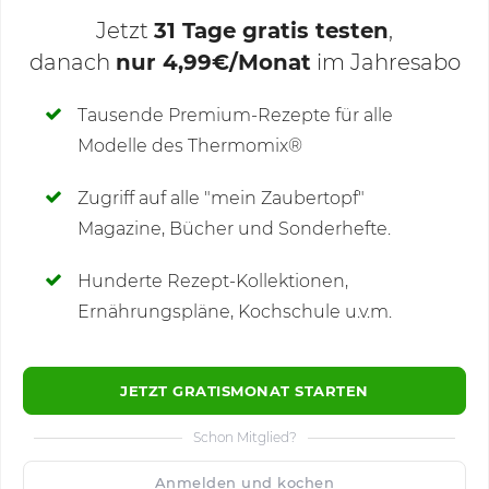
Jetzt
31 Tage gratis testen
,
danach
nur 4,99€/Monat
im Jahresabo
Deine Notizen
Tausende Premium-Rezepte für alle
Modelle des Thermomix®
SCHREIBE NEUE NOTIZ
Zugriff auf alle "mein Zaubertopf"
Magazine, Bücher und Sonderhefte.
Hunderte Rezept-Kollektionen,
Kommentare
Ernährungspläne, Kochschule u.v.m.
JETZT GRATISMONAT STARTEN
Schon Mitglied?
🙂
Speichern
1500
Anmelden und kochen