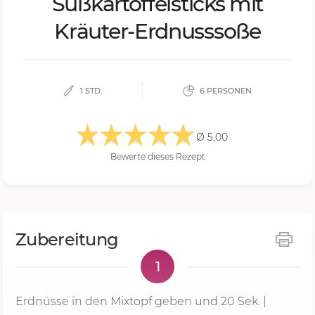
Süß­kar­tof­fel­sticks mit
Kräu­ter-Erd­nuss­so­ße
1 STD.
6 PERSONEN
Ø 5,00
Bewerte dieses Rezept
Zubereitung
1
Erdnüsse in den Mixtopf geben und
20 Sek.
|