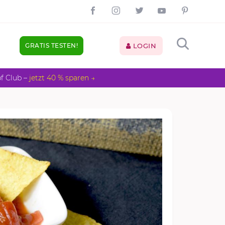
GRATIS TESTEN!
LOGIN
pf Club –
jetzt 40 % sparen →