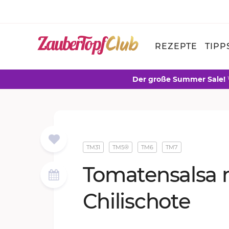
REZEPTE
TIPP
Der große Summer Sale!
TM31
TM5®
TM6
TM7
To­ma­ten­sal­sa
Chi­li­scho­te