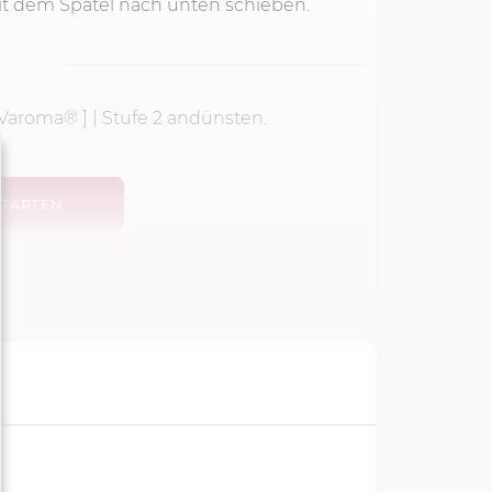
Mit dem Spatel nach unten schieben.
 Varoma® ] |
Stufe 2
andünsten.
TARTEN