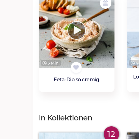
5 Min.
4
Lo
Feta-Dip so cremig
In Kollektionen
12