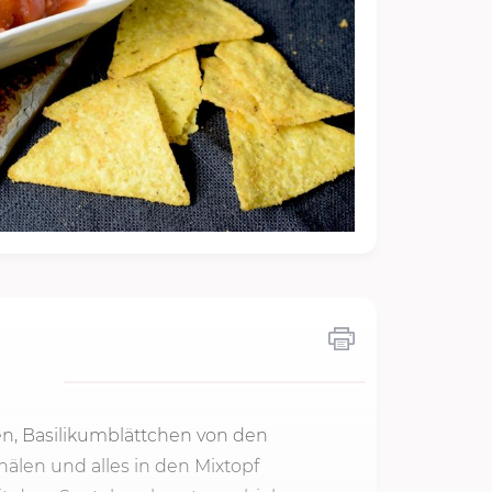
en, Basilikumblättchen von den
älen und alles in den Mixtopf