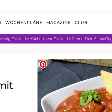
S
WOCHENPLÄNE
MAGAZINE
CLUB
Wenig Zeit in der Küche, mehr Zeit in der Sonne. Dein ZauberTo
 mit