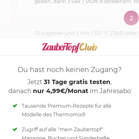
geben, dann
3 Sek.
|
Stufe 8
zerkleinern. 
2
Öl zugeben und
2 Min.
|
120 °C
[TM31 bitte
KOCHMODUS S
Du hast noch keinen Zugang?
Jetzt
31 Tage gratis testen
,
danach
nur 4,99€/Monat
im Jahresabo
Tausende Premium-Rezepte für alle
Modelle des Thermomix®
Zugriff auf alle "mein Zaubertopf"
SCHREIBE NEUE NOTIZ
Magazine, Bücher und Sonderhefte.