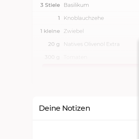
3
Stiele
Basilikum
1
Knoblauchzehe
1
kleine
Zwiebel
20
g
Natives Olivenöl Extra
300
g
Tomaten
Deine Notizen