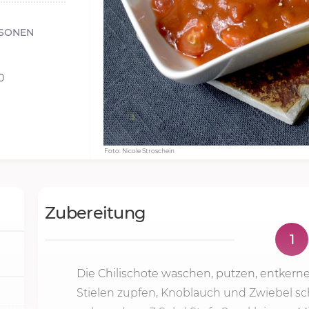
SONEN
0
Foto: Nicole Stroschein
Zubereitung
1
Die Chilischote waschen, putzen, entkern
Stielen zupfen, Knoblauch und Zwiebel sch