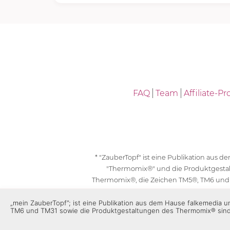
FAQ
Team
Affiliate-
* "ZauberTopf" ist eine Publikation aus
"Thermomix®" und die Produktgesta
Thermomix®, die Zeichen TM5®, TM6 und
geschützt. F
„mein ZauberTopf”; ist eine Publikation aus dem Hause falkemedia
TM6 und TM31 sowie die Produktgestaltungen des Thermomix® sin