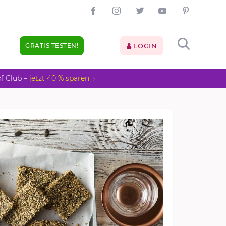
GRATIS TESTEN!
LOGIN
pf Club –
jetzt 40 % sparen →