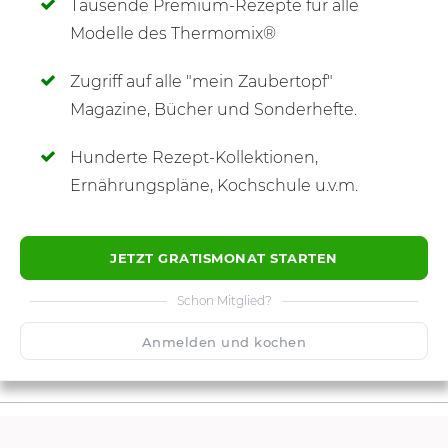
Tausende Premium-Rezepte für alle
Modelle des Thermomix®
Zugriff auf alle "mein Zaubertopf"
SCHREIBE NEUE NOTIZ
Magazine, Bücher und Sonderhefte.
Hunderte Rezept-Kollektionen,
Ernährungspläne, Kochschule u.v.m.
JETZT GRATISMONAT STARTEN
Schon Mitglied?
Anmelden und kochen