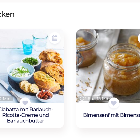
cken
 Min.
1 Std. 15 Min.
Ciabatta mit Bärlauch-
Ricotta-Creme und
Birnensenf mit Birnens
Bärlauchbutter