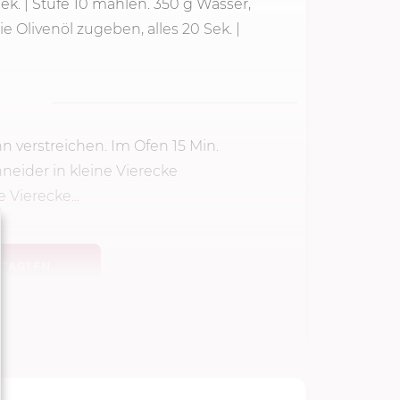
Sek.
| Stufe 10 mahlen. 350 g Wasser,
e Olivenöl zugeben, alles 20 Sek. |
n verstreichen. Im Ofen
15 Min.
neider in kleine Vierecke
 Vierecke...
TARTEN