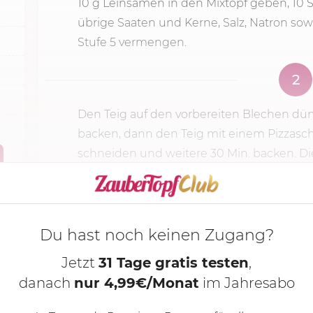
10 g Leinsamen in den Mixtopf geben,
10 
übrige Saaten und Kerne, Salz, Natron sowi
Stufe 5
vermengen.
2
Den Teig auf den vorbereiten Blechen dün
backen, dann den Teig mit einem Pizzasch
schneiden und weitere 30 Min. backen. Die
KOCHMODUS S
Du hast noch keinen Zugang?
Jetzt
31 Tage gratis testen
,
danach
nur 4,99€/Monat
im Jahresabo