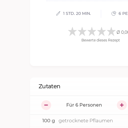
1 STD. 20 MIN.
6 P
Ø 0,0
Bewerte dieses Rezept
Zutaten
Für
6
Personen
100
g
getrocknete Pflaumen