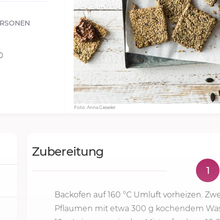
ERSONEN
0
Foto: Anna Gieseler
Zubereitung
1
Backofen auf
160 °C
Umluft vorheizen. Zwe
Pflaumen mit etwa
300 g
kochendem Wass