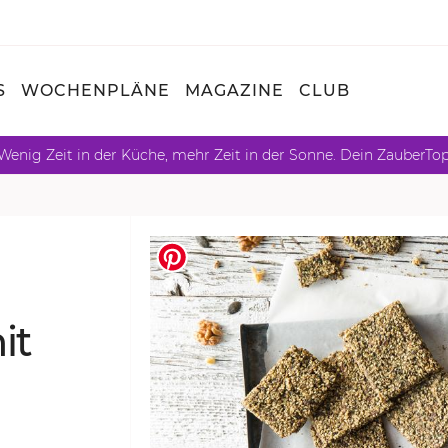
S
WOCHENPLÄNE
MAGAZINE
CLUB
Wenig Zeit in der Küche, mehr Zeit in der Sonne. Dein ZauberTo
it