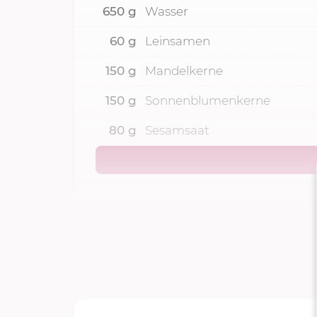
650
g
Wasser
60
g
Leinsamen
150
g
Mandelkerne
150
g
Sonnenblumenkerne
80
g
Sesamsaat