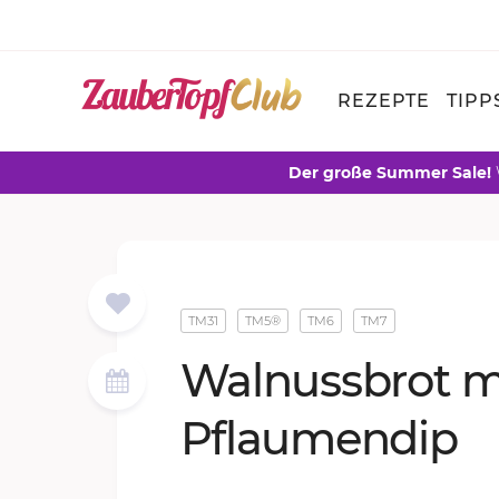
REZEPTE
TIPP
Der große Summer Sale!
TM31
TM5®
TM6
TM7
Wal­nuss­brot m
Pflau­men­dip