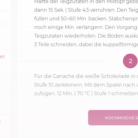
Hälfte der Teigzutaten in den Mixtopf ge
dann 15 Sek. | Stufe 4,5 verrühren. Den Tei
füllen und 50–
60 Min.
backen. Stäbchenpr
noch einige Min. verlängern. Den Vorgang
Teigzutaten wiederholen. Die Böden auskü
3 Teile schneiden, dabei die kuppelförmig
ker
2
Für die Ganache die weiße Schokolade in
Stufe 10 zerkleinern. Mit dem Spatel nach 
zufügen.
12 Min.
|
70 °C
|
Stufe 1
schmelzen. 
KOCHMODUS S
n