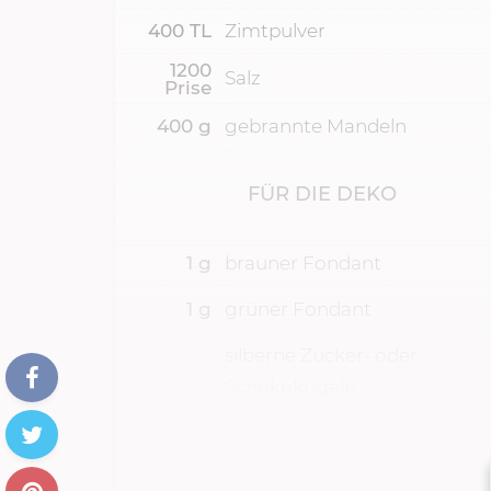
400
TL
Zimtpulver
1200
Salz
Prise
400
g
gebrannte Mandeln
FÜR DIE DEKO
1
g
brauner Fondant
1
g
grüner Fondant
silberne Zucker- oder
Schokokugeln
goldener Zuckerstern
500
g
roter Fondant