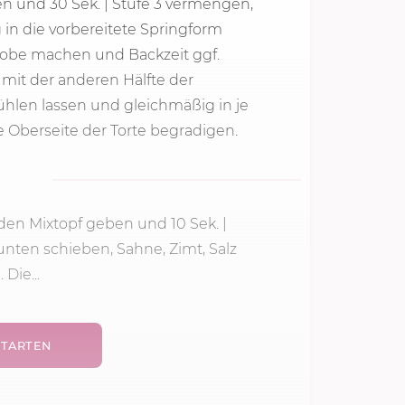
ben und
30 Sek.
|
Stufe 3
vermengen,
g in die vorbereitete Springform
obe machen und Backzeit ggf.
 mit der anderen Hälfte der
hlen lassen und gleichmäßig in je
e Oberseite der Torte begradigen.
 den Mixtopf geben und
10 Sek.
|
unten schieben, Sahne, Zimt, Salz
Die...
TARTEN