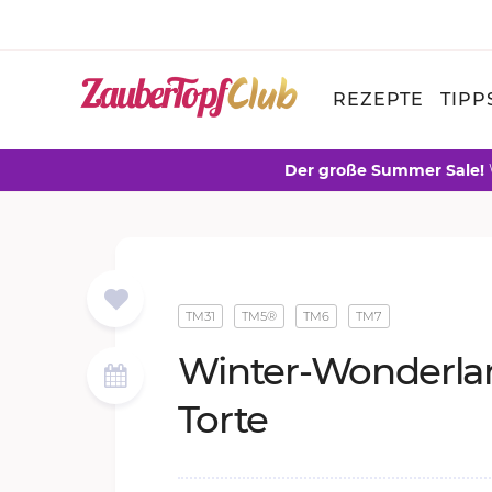
REZEPTE
TIPP
Der große Summer Sale!
TM31
TM5®
TM6
TM7
Win­ter-Won­der­la
Tor­te