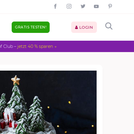
GRATIS TESTEN!
LOGIN
pf Club –
jetzt 40 % sparen →