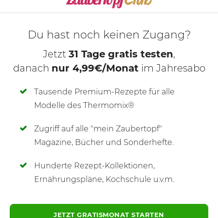
Du hast noch keinen Zugang?
Jetzt
31 Tage gratis testen
,
danach
nur 4,99€/Monat
im Jahresabo
Tausende Premium-Rezepte für alle
Modelle des Thermomix®
Zugriff auf alle "mein Zaubertopf"
SCHREIBE NEUE NOTIZ
Magazine, Bücher und Sonderhefte.
Hunderte Rezept-Kollektionen,
Ernährungspläne, Kochschule u.v.m.
JETZT GRATISMONAT STARTEN