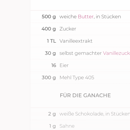
500
g
weiche
Butter
, in Stücken
400
g
Zucker
1
TL
Vanilleextrakt
30
g
selbst gemachter
Vanillezuc
16
Eier
300
g
Mehl Type 405
FÜR DIE GANACHE
2
g
weiße Schokolade, in Stücke
1
g
Sahne