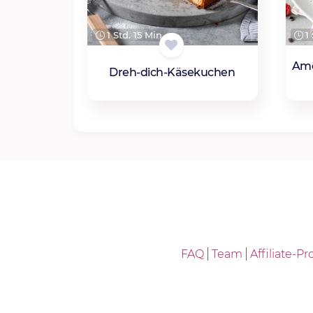
1 Std. 15 Min.
1 
Ame
Dreh-dich-Käsekuchen
FAQ
Team
Affiliate-