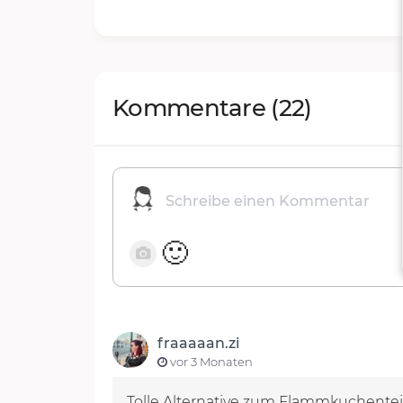
Kommentare
(22)
🙂
fraaaaan.zi
vor 3 Monaten
Tolle Alternative zum Flammkuchenteig.