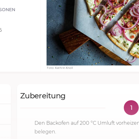
SONEN
6
Foto: Kathrin Knoll
Zubereitung
1
Den Backofen auf
200 °C
Umluft vorheize
belegen.