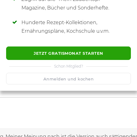
SCHREIBE NEUE NOTIZ
Magazine, Bücher und Sonderhefte.
Hunderte Rezept-Kollektionen,
Ernährungspläne, Kochschule u.v.m.
JETZT GRATISMONAT STARTEN
Schon Mitglied?
Anmelden und kochen
 Meiner Meinung nach ist die Version auch sättigender. D