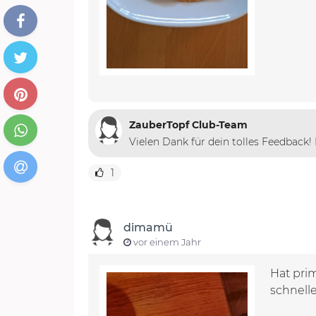
ZauberTopf Club-Team
Vielen Dank für dein tolles Feedback! 
1
dimamü
vor einem Jahr
Hat pri
schnell