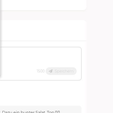
Speichern
1500
azu ein bunter Salat. Top.👍🏻