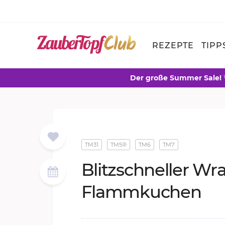
REZEPTE
TIPP
Der große Summer Sale!
TM31
TM5®
TM6
TM7
Blitz­schnel­ler Wr
Flamm­ku­chen