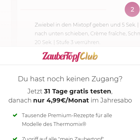
2
Zwiebel in den Mixtopf geben und
5 Sek.
|
nach unten schieben, Crème fraîche, Sch
20 Sek. | Stufe 3 verrühren.
KOCHMODUS S
Du hast noch keinen Zugang?
Jetzt
31 Tage gratis testen
,
danach
nur 4,99€/Monat
im Jahresabo
Tausende Premium-Rezepte für alle
Modelle des Thermomix®
Zugriff auf alle "mein Zaubertopf"