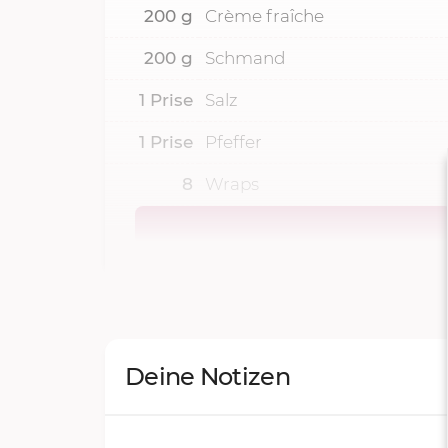
200
g
Crème fraîche
200
g
Schmand
1
Prise
Salz
1
Prise
Pfeffer
8
Wraps
Deine Notizen