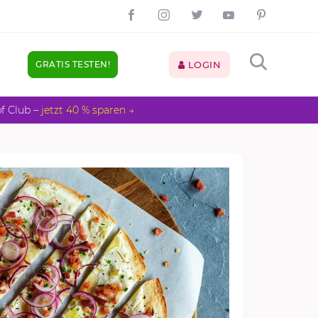
GRATIS TESTEN!
LOGIN
pf Club –
jetzt 40 % sparen →