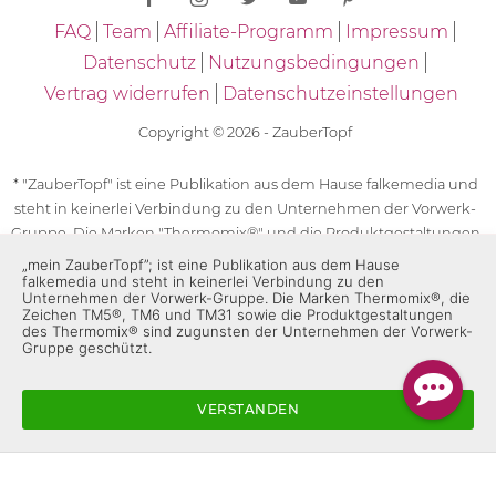
FAQ
Team
Affiliate-Programm
Impressum
Datenschutz
Nutzungsbedingungen
Vertrag widerrufen
Datenschutzeinstellungen
Copyright © 2026 - ZauberTopf
* "ZauberTopf" ist eine Publikation aus dem Hause falkemedia und
steht in keinerlei Verbindung zu den Unternehmen der Vorwerk-
Gruppe. Die Marken "Thermomix®" und die Produktgestaltungen
des "Thermomix®" sind eingetragene Marken der Unternehmen
„mein ZauberTopf”; ist eine Publikation aus dem Hause
falkemedia und steht in keinerlei Verbindung zu den
der Vorwerk-Gruppe. Die Marken Thermomix®, die Zeichen TM5®,
Unternehmen der Vorwerk-Gruppe. Die Marken Thermomix®, die
TM6 und TM31 sowie die Produktgestaltungen des Thermomix®
Zeichen TM5®, TM6 und TM31 sowie die Produktgestaltungen
sind zugunsten der Unternehmen der Vorwerk-Gruppe
des Thermomix® sind zugunsten der Unternehmen der Vorwerk-
Gruppe geschützt.
geschützt. Für die Rezeptangaben in "ZauberTopf" ist
ausschließlich falkemedia verantwortlich.
VERSTANDEN