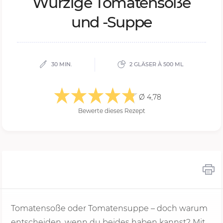
Wür­zi­ge To­ma­ten­so­ße
und -Sup­pe
30 MIN.
2 GLÄSER À 500 ML
Ø 4,78
Bewerte dieses Rezept
Tomatensoße oder Tomatensuppe – doch warum
entscheiden, wenn du beides haben kannst? Mit