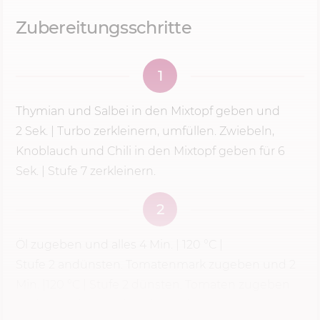
Zubereitungsschritte
1
Thymian und Salbei in den Mixtopf geben und
2 Sek.
| Turbo zerkleinern, umfüllen. Zwiebeln,
Knoblauch und Chili in den Mixtopf geben für 6
Sek. |
Stufe 7
zerkleinern.
2
Öl zugeben und alles
4 Min.
|
120 °C
|
Stufe 2
andünsten. Tomatenmark zugeben und 2
Min. |
120 °C
|
Stufe 2
dünsten. Tomaten zugeben
und 5 Min. | 100 °C |
Stufe 2
aufkochen lassen.