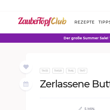
REZEPTE
TIPP
Der große Summer Sale!
TM31
TM5®
TM6
TM7
Zer­las­se­ne But­
5 MIN.