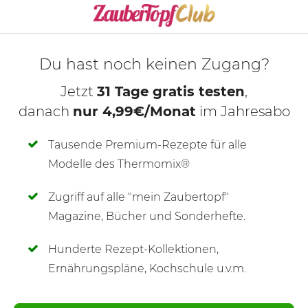
KOCHMODUS S
Du hast noch keinen Zugang?
Jetzt
31 Tage gratis testen
,
danach
nur 4,99€/Monat
im Jahresabo
Tausende Premium-Rezepte für alle
Modelle des Thermomix®
Zugriff auf alle "mein Zaubertopf"
SCHREIBE NEUE NOTIZ
Magazine, Bücher und Sonderhefte.
Hunderte Rezept-Kollektionen,
Ernährungspläne, Kochschule u.v.m.