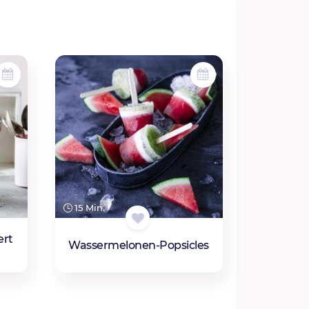
15 Min.
ert
Wassermelonen-Popsicles