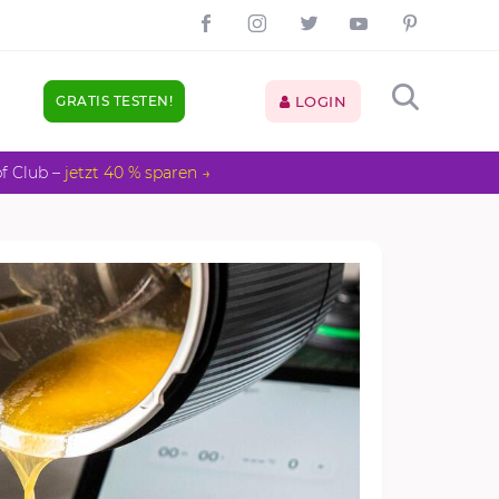
GRATIS TESTEN!
LOGIN
pf Club –
jetzt 40 % sparen →