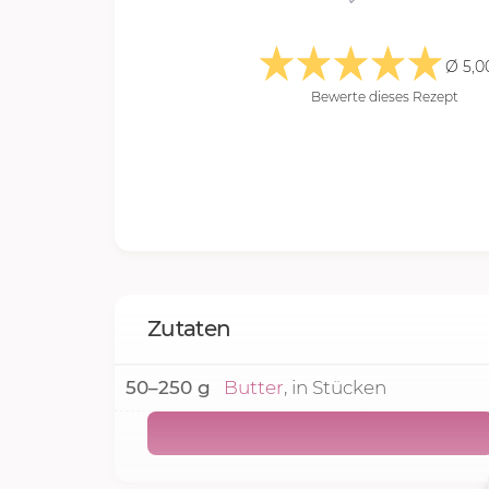
Ø 5,0
Bewerte dieses Rezept
Zutaten
50–250
g
Butter
, in Stücken