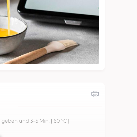
f geben und 3–
5 Min.
|
60 °C
|