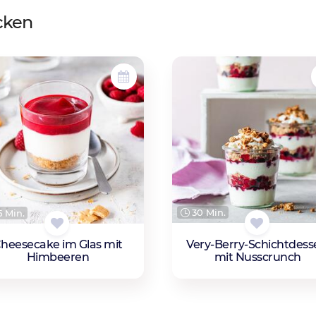
cken
30 Min.
 Min.
Very-Berry-Schichtdess
heesecake im Glas mit
mit Nusscrunch
Himbeeren