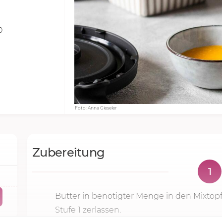
0
Foto: Anna Gieseler
Zubereitung
1
Butter in benötigter Menge in den Mixtop
Stufe 1
zerlassen.