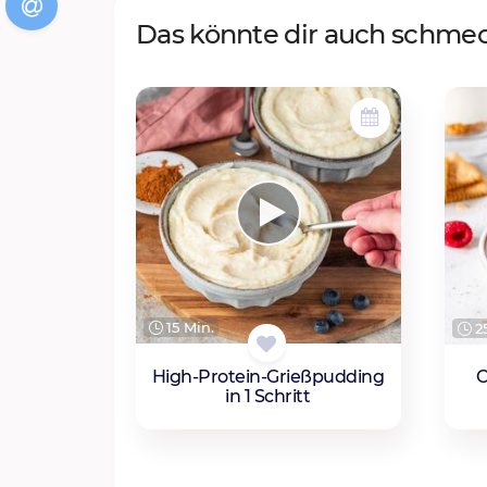
Das könnte dir auch schme
15 Min.
25
High-Protein-Grießpudding
C
in 1 Schritt