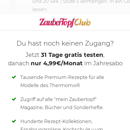
und 20 Sek. | Stufe 5 vermengen. In ein Gl
lassen.
KOCHMODUS S
Du hast noch keinen Zugang?
Jetzt
31 Tage gratis testen
,
danach
nur 4,99€/Monat
im Jahresabo
Tausende Premium-Rezepte für alle
Modelle des Thermomix®
Zugriff auf alle "mein Zaubertopf"
SCHREIBE NEUE NOTIZ
Magazine, Bücher und Sonderhefte.
Hunderte Rezept-Kollektionen,
Ernährungspläne, Kochschule u.v.m.