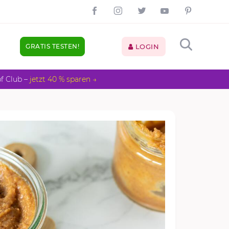
GRATIS TESTEN!
LOGIN
pf Club –
jetzt 40 % sparen →