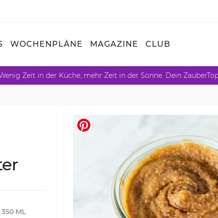
S
WOCHENPLÄNE
MAGAZINE
CLUB
Wenig Zeit in der Küche, mehr Zeit in der Sonne. Dein ZauberTo
ter
 350 ML