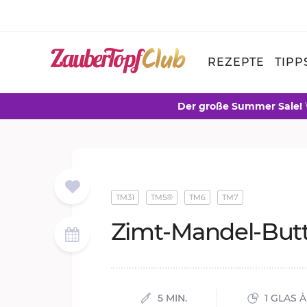
REZEPTE
TIPP
Der große Summer Sale!
TM31
TM5®
TM6
TM7
Zimt-Man­del-But­
5 MIN.
1 GLAS À