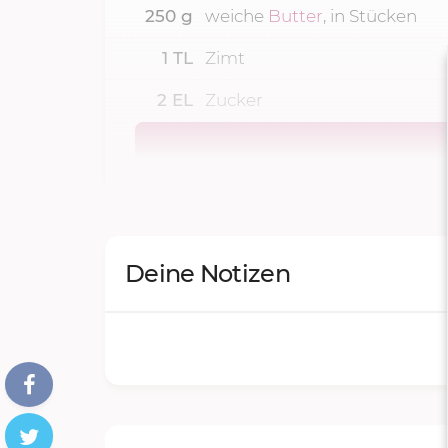
250
g
weiche
Butter
, in Stücken
1
TL
Zimt
2
EL
Zucker
Deine Notizen