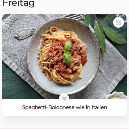
Freitag
Spa­ghet­ti-Bo­lo­gne­se wie in Ita­li­en