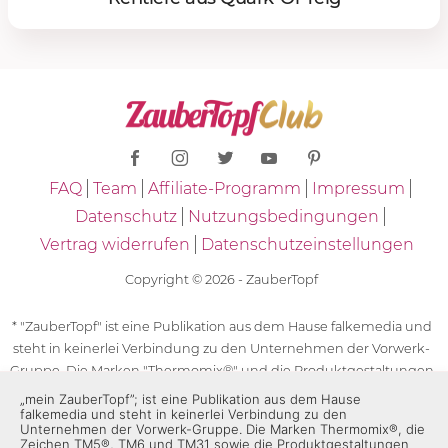
FAQ
Team
Affiliate-Programm
Impressum
Datenschutz
Nutzungsbedingungen
Vertrag widerrufen
Datenschutzeinstellungen
Copyright © 2026 - ZauberTopf
* "ZauberTopf" ist eine Publikation aus dem Hause falkemedia und
steht in keinerlei Verbindung zu den Unternehmen der Vorwerk-
Gruppe. Die Marken "Thermomix®" und die Produktgestaltungen
des "Thermomix®" sind eingetragene Marken der Unternehmen
„mein ZauberTopf”; ist eine Publikation aus dem Hause
falkemedia und steht in keinerlei Verbindung zu den
der Vorwerk-Gruppe. Die Marken Thermomix®, die Zeichen TM5®,
Unternehmen der Vorwerk-Gruppe. Die Marken Thermomix®, die
TM6 und TM31 sowie die Produktgestaltungen des Thermomix®
Zeichen TM5®, TM6 und TM31 sowie die Produktgestaltungen