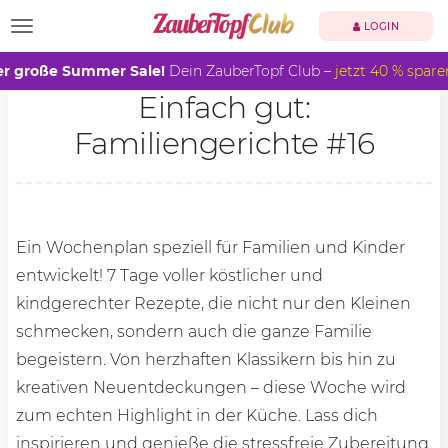
TOGGLE NAVIGATION
LOGIN
r große Summer Sale!
Dein ZauberTopf Club –
jetzt 40 % spare
Einfach gut:
Familiengerichte #16
Ein Wochenplan speziell für Familien und Kinder
entwickelt! 7 Tage voller köstlicher und
kindgerechter Rezepte, die nicht nur den Kleinen
schmecken, sondern auch die ganze Familie
begeistern. Von herzhaften Klassikern bis hin zu
kreativen Neuentdeckungen – diese Woche wird
zum echten Highlight in der Küche. Lass dich
inspirieren und genieße die stressfreie Zubereitung