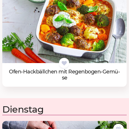
Ofen-Hack­bäll­chen mit Re­gen­bo­gen-Ge­mü­
se
Dienstag