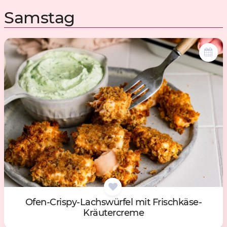
Samstag
Ofen-Cris­py-Lachs­wür­fel mit Frisch­kä­se-
Kräu­ter­cre­me