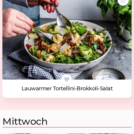
Lau­war­mer Tor­tel­li­ni-Brok­ko­li-Sa­lat
Mittwoch