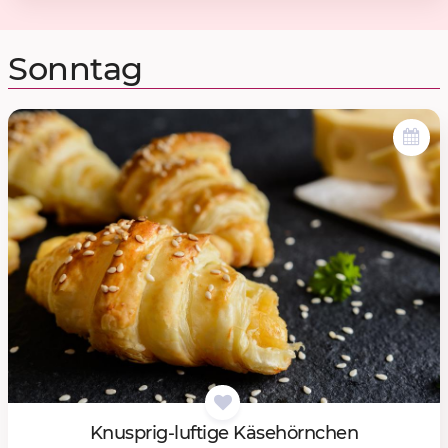
Sonntag
Knusp­rig-luf­ti­ge Kä­sehörn­chen