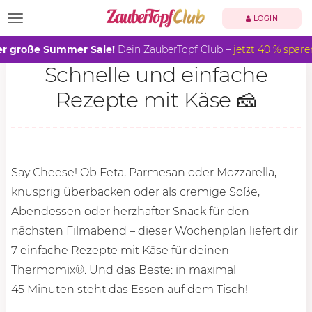
TOGGLE NAVIGATION
LOGIN
r große Summer Sale!
Dein ZauberTopf Club –
jetzt 40 % spare
Schnelle und einfache
Rezepte mit Käse 🧀
Say Cheese! Ob Feta, Parmesan oder Mozzarella,
knusprig überbacken oder als cremige Soße,
Abendessen oder herzhafter Snack für den
nächsten Filmabend – dieser Wochenplan liefert dir
7 einfache Rezepte mit Käse für deinen
Thermomix®. Und das Beste: in maximal
45 Minu
ten steht das Essen auf dem Tisch!