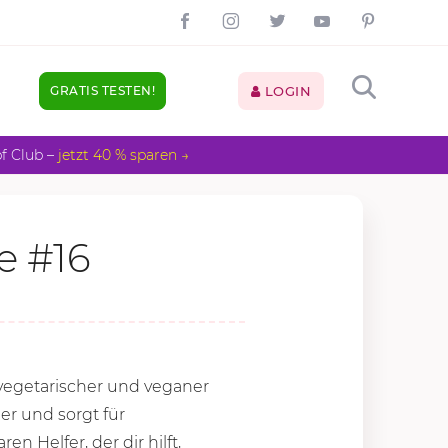
GRATIS TESTEN!
LOGIN
pf Club –
jetzt 40 % sparen →
e #16
 vegetarischer und veganer
er und sorgt für
Helfer, der dir hilft,