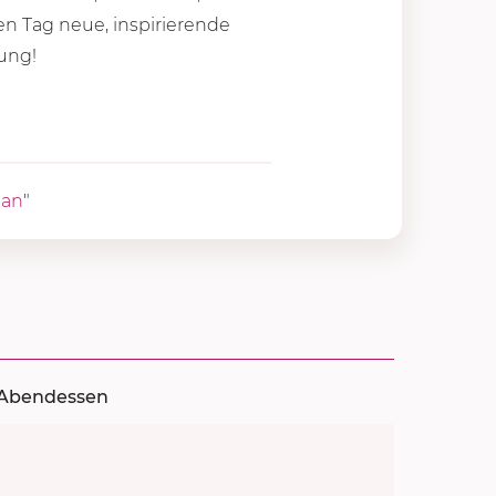
en Tag neue, inspirierende
ung!
gan
"
Abendessen