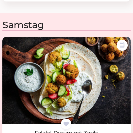
Samstag
Fa­la­fel-Dürüm mit Za­zi­ki