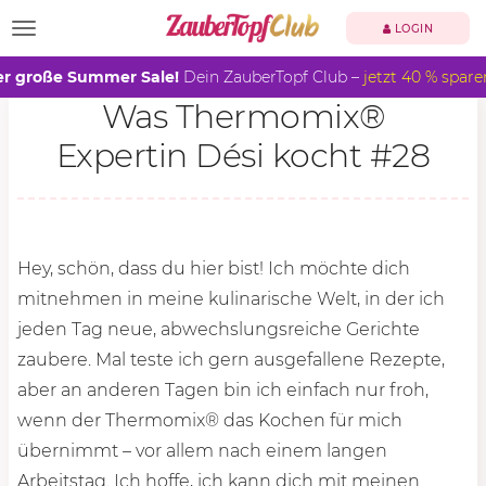
TOGGLE NAVIGATION
LOGIN
r große Summer Sale!
Dein ZauberTopf Club –
jetzt 40 % spare
Was Thermomix®
Expertin Dési kocht #28
Hey, schön, dass du hier bist! Ich möchte dich
mitnehmen in meine kulinarische Welt, in der ich
jeden Tag neue, abwechslungsreiche Gerichte
zaubere. Mal teste ich gern ausgefallene Rezepte,
aber an anderen Tagen bin ich einfach nur froh,
wenn der Thermomix® das Kochen für mich
übernimmt – vor allem nach einem langen
Arbeitstag. Ich hoffe, ich kann dich mit meinen