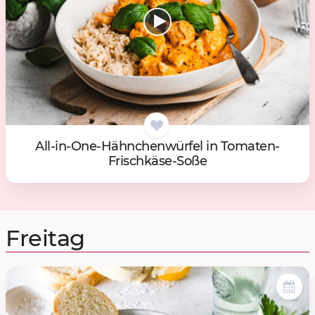
All-in-One-Hähn­chen­wür­fel in To­ma­ten-
Frisch­kä­se-Soße
Freitag