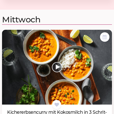
Mittwoch
Ki­cher­erb­sen­cur­ry mit Ko­kos­milch in 3 Schrit­