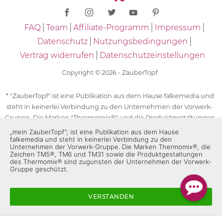
FAQ
Team
Affiliate-Programm
Impressum
Datenschutz
Nutzungsbedingungen
Vertrag widerrufen
Datenschutzeinstellungen
Copyright © 2026 - ZauberTopf
* "ZauberTopf" ist eine Publikation aus dem Hause falkemedia und
steht in keinerlei Verbindung zu den Unternehmen der Vorwerk-
Gruppe. Die Marken "Thermomix®" und die Produktgestaltungen
des "Thermomix®" sind eingetragene Marken der Unternehmen
„mein ZauberTopf”; ist eine Publikation aus dem Hause
falkemedia und steht in keinerlei Verbindung zu den
der Vorwerk-Gruppe. Die Marken Thermomix®, die Zeichen TM5®,
Unternehmen der Vorwerk-Gruppe. Die Marken Thermomix®, die
TM6 und TM31 sowie die Produktgestaltungen des Thermomix®
Zeichen TM5®, TM6 und TM31 sowie die Produktgestaltungen
sind zugunsten der Unternehmen der Vorwerk-Gruppe
des Thermomix® sind zugunsten der Unternehmen der Vorwerk-
Gruppe geschützt.
geschützt. Für die Rezeptangaben in "ZauberTopf" ist
ausschließlich falkemedia verantwortlich.
VERSTANDEN