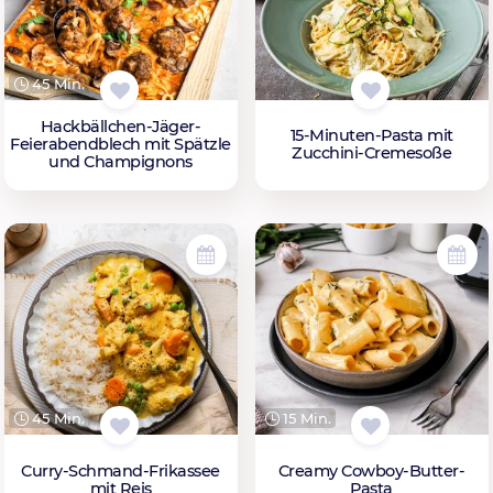
45 Min.
Hackbällchen-Jäger-
15-Minuten-Pasta mit
Feierabendblech mit Spätzle
Zucchini-Cremesoße
und Champignons
45 Min.
15 Min.
Curry-Schmand-Frikassee
Creamy Cowboy-Butter-
mit Reis
Pasta