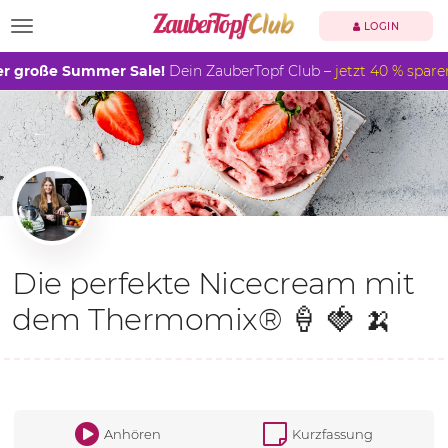
TOGGLE NAVIGATION
LOGIN
r große Summer Sale!
Dein ZauberTopf Club –
jetzt 40 % spare
Die perfekte Nicecream mit
dem Thermomix® 🍦 🍓 🍌
Anhören
Kurzfassung