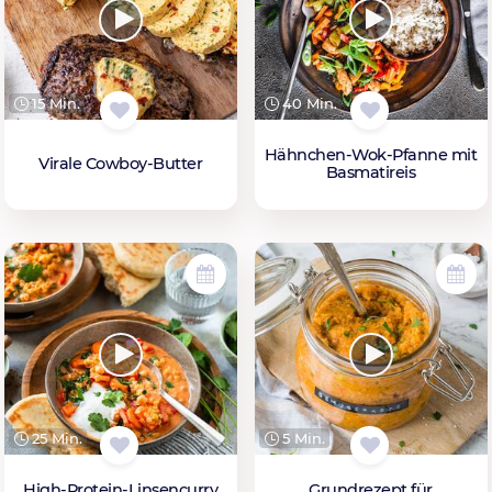
15 Min.
40 Min.
Hähnchen-Wok-Pfanne mit
Virale Cowboy-Butter
Basmatireis
25 Min.
5 Min.
High-Protein-Linsencurry
Grundrezept für