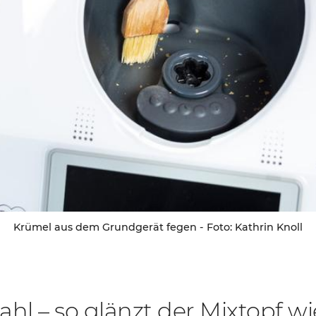
Krümel aus dem Grundgerät fegen - Foto: Kathrin Knoll
ahl – so glänzt der Mixtopf w