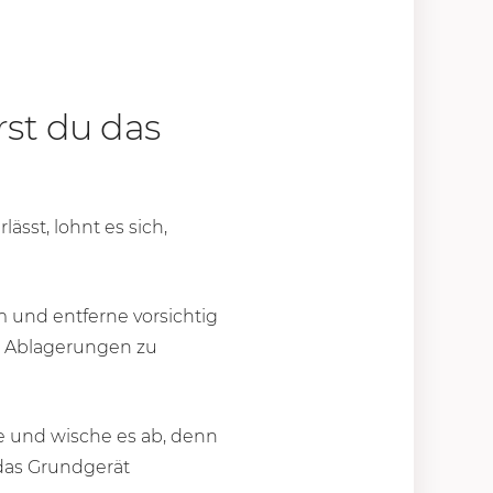
st du das
lässt, lohnt es sich,
 und entferne vorsichtig
d Ablagerungen zu
e und wische es ab, denn
das Grundgerät