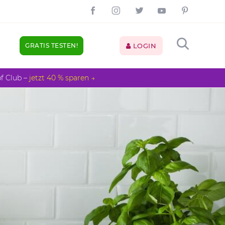
GRATIS TESTEN!
LOGIN
pf Club –
jetzt 40 % sparen →