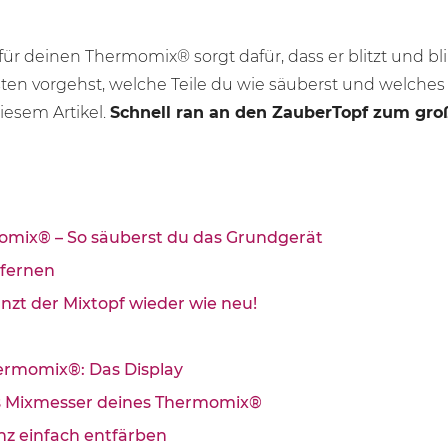
ür deinen Thermomix® sorgt dafür, dass er blitzt und bl
ten vorgehst, welche Teile du wie säuberst und welches
diesem Artikel.
Schnell ran an den ZauberTopf zum gro
omix® – So säuberst du das Grundgerät
tfernen
länzt der Mixtopf wieder wie neu!
hermomix®: Das Display
as Mixmesser deines Thermomix®
anz einfach entfärben