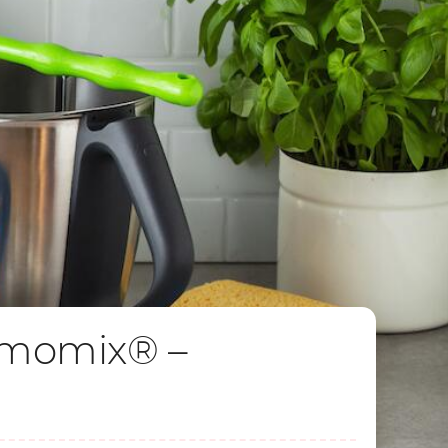
rmomix® –