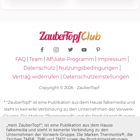
FAQ
Team
Affiliate-Programm
Impressum
Datenschutz
Nutzungsbedingungen
Vertrag widerrufen
Datenschutzeinstellungen
Copyright © 2026 - ZauberTopf
* "ZauberTopf" ist eine Publikation aus dem Hause falkemedia und
steht in keinerlei Verbindung zu den Unternehmen der Vorwerk-
Gruppe. Die Marken "Thermomix®" und die Produktgestaltungen
des "Thermomix®" sind eingetragene Marken der Unternehmen
„mein ZauberTopf”; ist eine Publikation aus dem Hause
falkemedia und steht in keinerlei Verbindung zu den
der Vorwerk-Gruppe. Die Marken Thermomix®, die Zeichen TM5®,
Unternehmen der Vorwerk-Gruppe. Die Marken Thermomix®, die
TM6 und TM31 sowie die Produktgestaltungen des Thermomix®
Zeichen TM5®, TM6 und TM31 sowie die Produktgestaltungen