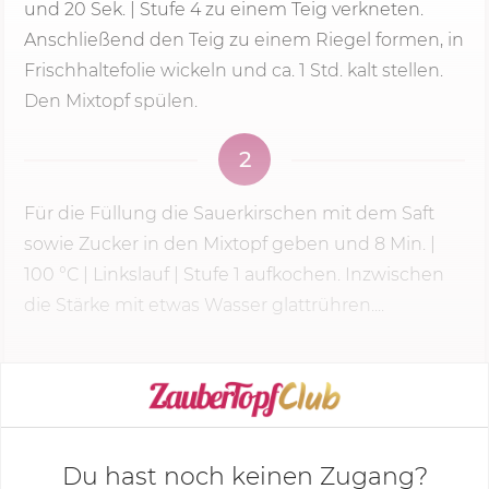
und
20 Sek.
|
Stufe 4
zu einem Teig verkneten.
Anschließend den Teig zu einem Riegel formen, in
Frischhaltefolie wickeln und ca. 1 Std. kalt stellen.
Den Mixtopf spülen.
2
Für die Füllung die Sauerkirschen mit dem Saft
sowie Zucker in den Mixtopf geben und
8 Min.
|
100 °C
| Linkslauf |
Stufe 1
aufkochen. Inzwischen
die Stärke mit etwas Wasser glattrühren....
KOCHMODUS STARTEN
Du hast noch keinen Zugang?