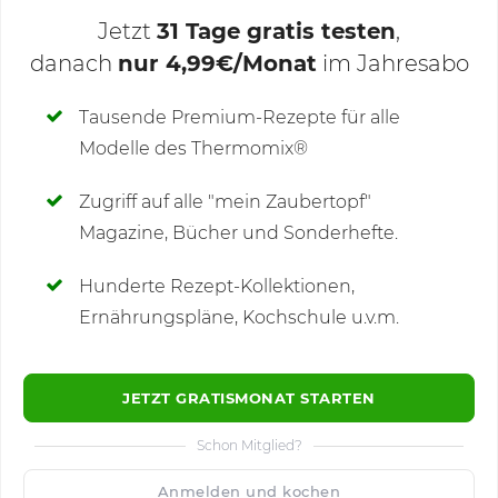
Jetzt
31 Tage gratis testen
,
danach
nur 4,99€/Monat
im Jahresabo
Deine Notizen
Tausende Premium-Rezepte für alle
Modelle des Thermomix®
SCHREIBE NEUE NOTIZ
Zugriff auf alle "mein Zaubertopf"
Magazine, Bücher und Sonderhefte.
Hunderte Rezept-Kollektionen,
Kommentare
(2)
Ernährungspläne, Kochschule u.v.m.
JETZT GRATISMONAT STARTEN
Schon Mitglied?
🙂
Speichern
1500
Anmelden und kochen