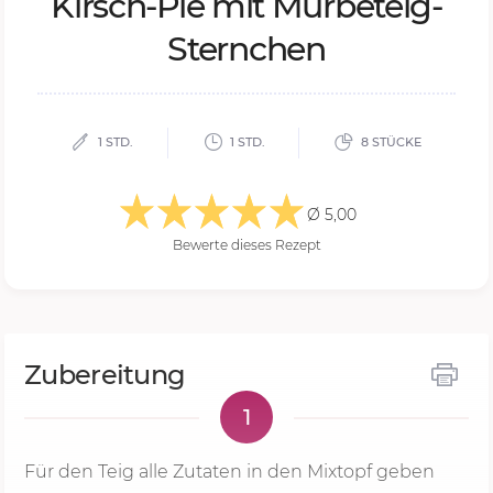
Kirsch-Pie mit Mür­be­teig-
Stern­chen
1 STD.
1 STD.
8 STÜCKE
Ø 5,00
Bewerte dieses Rezept
Zubereitung
1
Für den Teig alle Zutaten in den Mixtopf geben