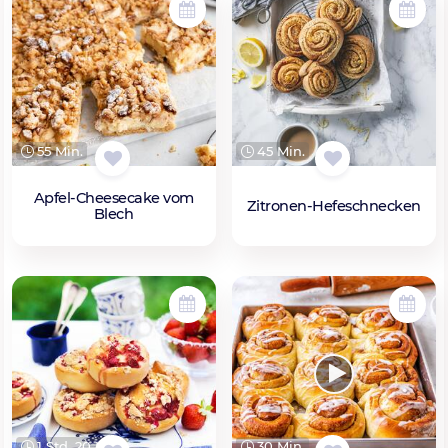
55 Min.
45 Min.
Apfel-Cheesecake vom
Zitronen-Hefeschnecken
Blech
1 Std. 20 Min.
30 Min.