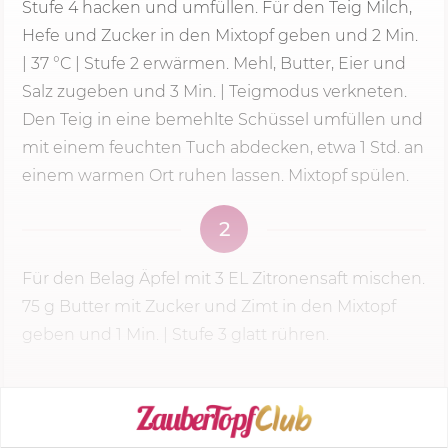
Stufe 4
hacken und umfüllen. Für den Teig Milch,
Hefe und Zucker in den Mixtopf geben und
2 Min.
|
37 °C
| Stufe 2 erwärmen. Mehl, Butter, Eier und
Salz zugeben und 3 Min. | Teigmodus verkneten.
Den Teig in eine bemehlte Schüssel umfüllen und
mit einem feuchten Tuch abdecken, etwa 1 Std. an
einem warmen Ort ruhen lassen. Mixtopf spülen.
2
Für den Belag Äpfel mit 3 EL Zitronensaft mischen.
75 g
Butter mit Zucker und Zimt in den Mixtopf
geben und
1 Min.
|
Stufe 3
glatt rühren.
KOCHMODUS STARTEN