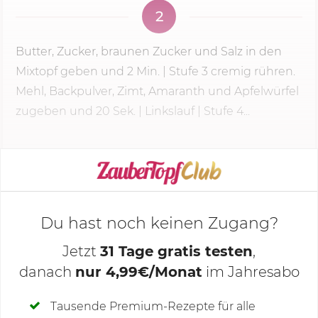
2
Butter, Zucker, braunen Zucker und Salz in den
Mixtopf geben und
2 Min.
|
Stufe 3
cremig rühren.
Mehl, Backpulver, Zimt, Amaranth und Apfelwürfel
zugeben und
20 Sek.
| Linkslauf | Stufe 4...
KOCHMODUS STARTEN
Du hast noch keinen Zugang?
Jetzt
31 Tage gratis testen
,
danach
nur 4,99€/Monat
im Jahresabo
Deine Notizen
Tausende Premium-Rezepte für alle