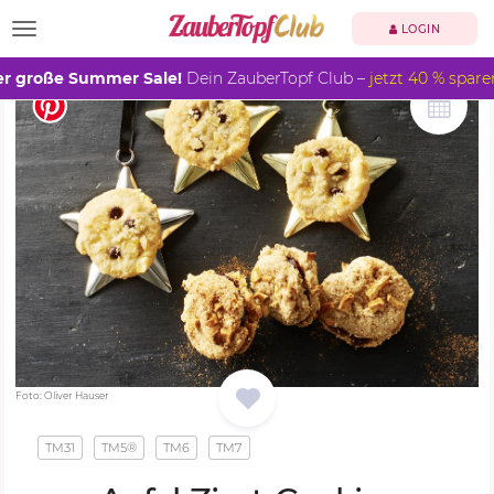
TOGGLE NAVIGATION
LOGIN
r große Summer Sale!
Dein ZauberTopf Club –
jetzt 40 % spare
Foto: Oliver Hauser
TM31
TM5®
TM6
TM7