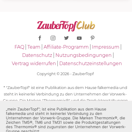
FAQ
Team
Affiliate-Programm
Impressum
Datenschutz
Nutzungsbedingungen
Vertrag widerrufen
Datenschutzeinstellungen
Copyright © 2026 - ZauberTopf
* "ZauberTopf" ist eine Publikation aus dem Hause falkemedia und
steht in keinerlei Verbindung zu den Unternehmen der Vorwerk-
Gruppe. Die Marken "Thermomix®" und die Produktgestaltungen
des "Thermomix®" sind eingetragene Marken der Unternehmen
„mein ZauberTopf”; ist eine Publikation aus dem Hause
falkemedia und steht in keinerlei Verbindung zu den
der Vorwerk-Gruppe. Die Marken Thermomix®, die Zeichen TM5®,
Unternehmen der Vorwerk-Gruppe. Die Marken Thermomix®, die
TM6 und TM31 sowie die Produktgestaltungen des Thermomix®
Zeichen TM5®, TM6 und TM31 sowie die Produktgestaltungen
des Thermomix® sind zugunsten der Unternehmen der Vorwerk-
sind zugunsten der Unternehmen der Vorwerk-Gruppe
Gruppe geschützt.