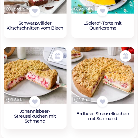
1 Std. 5 Min.
45 Min.
Schwarzwälder
„Solero"-Torte mit
Kirschschnitten vom Blech
Quarkcreme
1 Std.
1 Std.
Johannisbeer-
Erdbeer-Streuselkuchen
Streuselkuchen mit
mit Schmand
Schmand