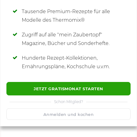
Deine Notizen
Tausende Premium-Rezepte für alle
Modelle des Thermomix®
SCHREIBE NEUE NOTIZ
Zugriff auf alle "mein Zaubertopf"
Magazine, Bücher und Sonderhefte.
Hunderte Rezept-Kollektionen,
Kommentare
(1)
Ernährungspläne, Kochschule u.v.m.
JETZT GRATISMONAT STARTEN
Schon Mitglied?
🙂
Speichern
1500
Anmelden und kochen