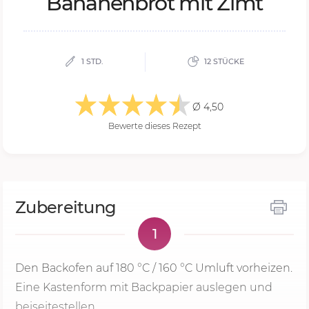
Ba­na­nen­brot mit Zimt
1 STD.
12 STÜCKE
Ø 4,50
Bewerte dieses Rezept
Zubereitung
1
Den Backofen auf
180 °C
/ 160 °C Umluft vorheizen.
Eine Kastenform mit Backpapier auslegen und
beiseitestellen.