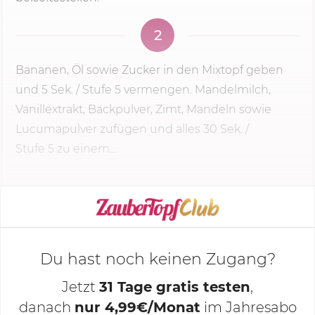
2
Bananen, Öl sowie Zucker in den Mixtopf geben
und
5 Sek.
/
Stufe 5
vermengen. Mandelmilch,
Vanillextrakt, Backpulver, Zimt, Mandeln sowie
Lucumapulver zufügen und alles 30 Sek. /
Stufe 5
zu einem...
KOCHMODUS STARTEN
Du hast noch keinen Zugang?
Jetzt
31 Tage gratis testen
,
danach
nur 4,99€/Monat
im Jahresabo