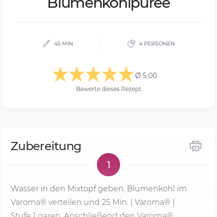
Blumenkohlpüree
45 MIN.
4 PERSONEN
Ø 5,00
Bewerte dieses Rezept
Zubereitung
1
Wasser in den Mixtopf geben. Blumenkohl im
Varoma® verteilen und
25 Min.
| Varoma® |
Stufe 1
garen. Anschließend den Varoma®