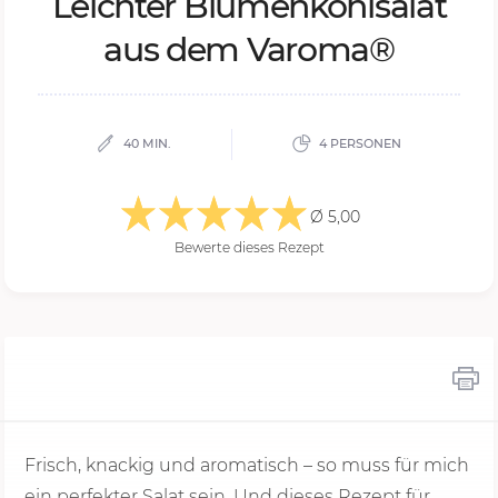
Leich­ter Blu­men­kohl­sa­lat
aus dem Va­ro­ma®
40 MIN.
4 PERSONEN
Ø 5,00
Bewerte dieses Rezept
Frisch, knackig und aromatisch – so muss für mich
ein perfekter Salat sein. Und dieses Rezept für