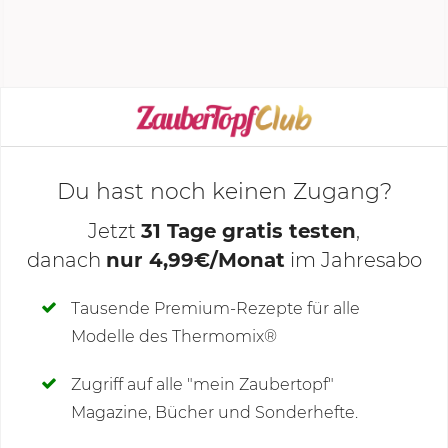
zurück in den Varoma® geben und abtropfen
lassen. Mixtopf leeren und abtrocknen.
KOCHMODUS STARTEN
Du hast noch keinen Zugang?
Jetzt
31 Tage gratis testen
,
danach
nur 4,99€/Monat
im Jahresabo
Deine Notizen
Tausende Premium-Rezepte für alle
Modelle des Thermomix®
SCHREIBE NEUE NOTIZ
Zugriff auf alle "mein Zaubertopf"
Magazine, Bücher und Sonderhefte.