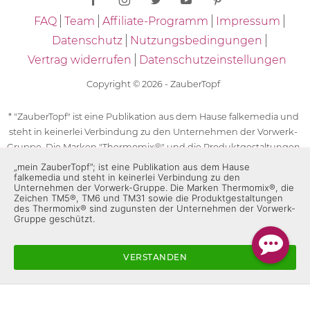
FAQ
Team
Affiliate-Programm
Impressum
Datenschutz
Nutzungsbedingungen
Vertrag widerrufen
Datenschutzeinstellungen
Copyright © 2026 - ZauberTopf
* "ZauberTopf" ist eine Publikation aus dem Hause falkemedia und
steht in keinerlei Verbindung zu den Unternehmen der Vorwerk-
Gruppe. Die Marken "Thermomix®" und die Produktgestaltungen
des "Thermomix®" sind eingetragene Marken der Unternehmen
„mein ZauberTopf”; ist eine Publikation aus dem Hause
falkemedia und steht in keinerlei Verbindung zu den
der Vorwerk-Gruppe. Die Marken Thermomix®, die Zeichen TM5®,
Unternehmen der Vorwerk-Gruppe. Die Marken Thermomix®, die
TM6 und TM31 sowie die Produktgestaltungen des Thermomix®
Zeichen TM5®, TM6 und TM31 sowie die Produktgestaltungen
des Thermomix® sind zugunsten der Unternehmen der Vorwerk-
sind zugunsten der Unternehmen der Vorwerk-Gruppe
Gruppe geschützt.
geschützt. Für die Rezeptangaben in "ZauberTopf" ist
ausschließlich falkemedia verantwortlich.
VERSTANDEN