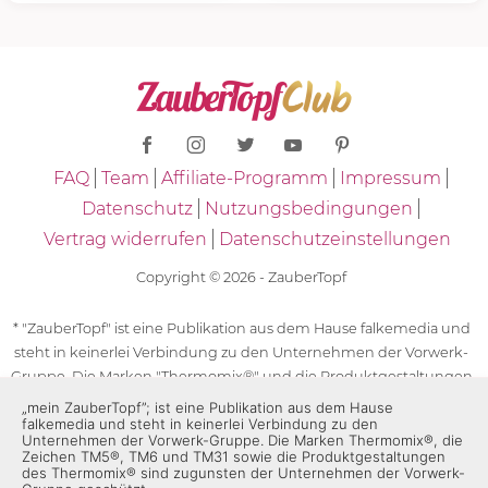
FAQ
Team
Affiliate-Programm
Impressum
Datenschutz
Nutzungsbedingungen
Vertrag widerrufen
Datenschutzeinstellungen
Copyright © 2026 - ZauberTopf
* "ZauberTopf" ist eine Publikation aus dem Hause falkemedia und
steht in keinerlei Verbindung zu den Unternehmen der Vorwerk-
Gruppe. Die Marken "Thermomix®" und die Produktgestaltungen
des "Thermomix®" sind eingetragene Marken der Unternehmen
„mein ZauberTopf”; ist eine Publikation aus dem Hause
falkemedia und steht in keinerlei Verbindung zu den
der Vorwerk-Gruppe. Die Marken Thermomix®, die Zeichen TM5®,
Unternehmen der Vorwerk-Gruppe. Die Marken Thermomix®, die
TM6 und TM31 sowie die Produktgestaltungen des Thermomix®
Zeichen TM5®, TM6 und TM31 sowie die Produktgestaltungen
sind zugunsten der Unternehmen der Vorwerk-Gruppe
des Thermomix® sind zugunsten der Unternehmen der Vorwerk-