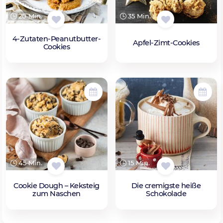
20 Min.
35 Min.
4-Zutaten-Peanutbutter-
Apfel-Zimt-Cookies
Cookies
45 Min.
15 Min.
Cookie Dough – Keksteig
Die cremigste heiße
zum Naschen
Schokolade