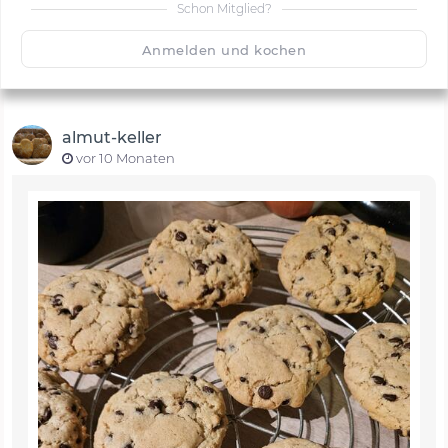
Schon Mitglied?
🙂
Speichern
1500
Anmelden und kochen
almut-keller
vor 10 Monaten