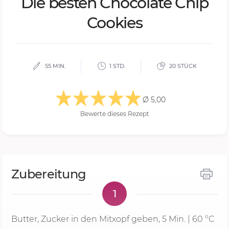
Die bes­ten Cho­co­la­te Chip
Coo­kies
55 MIN.
1 STD.
20 STÜCK
Ø 5,00
Bewerte dieses Rezept
Zubereitung
1
Butter, Zucker in den Mitxopf geben,
5 Min.
|
60 °C