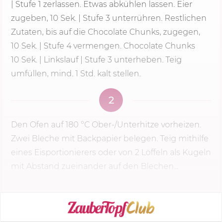
|
Stufe 1
zerlassen. Etwas abkühlen lassen. Eier
zugeben,
10 Sek.
| Stufe 3 unterrühren. Restlichen
Zutaten, bis auf die Chocolate Chunks, zugegen,
10 Sek.
| Stufe 4 vermengen. Chocolate Chunks
10 Sek.
| Linkslauf | Stufe 3 unterheben. Teig
umfüllen, mind. 1 Std. kalt stellen.
2
Den Ofen auf
180 °C
Ober-/Unterhitze vorheizen.
Zwei Bleche mit Backpapier belegen. Teig mithilfe
eines Eisportionierers oder von 2 Löffeln als Kugeln
mit Abstand zueinander auf den Blechen...
KOCHMODUS STARTEN