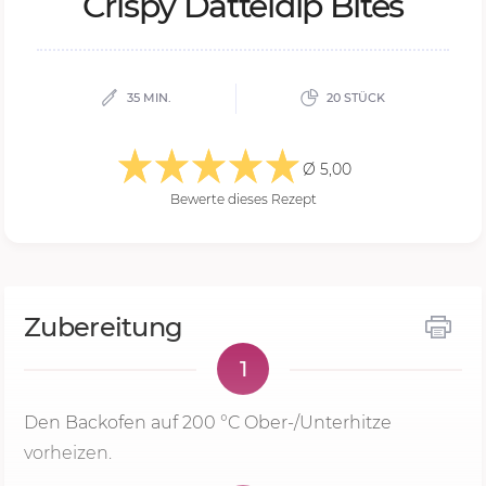
Cris­py Dat­tel­dip Bi­tes
35 MIN.
20 STÜCK
Ø 5,00
Bewerte dieses Rezept
Zubereitung
1
Den Backofen auf
200 °C
Ober-/Unterhitze
vorheizen.