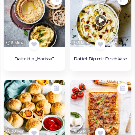
5 Min.
5 Min.
Datteldip „Harissa“
Dattel-Dip mit Frischkäse
30 Min.
35 Min.