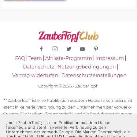
FAQ
Team
Affiliate-Programm
Impressum
Datenschutz
Nutzungsbedingungen
Vertrag widerrufen
Datenschutzeinstellungen
Copyright © 2026 - ZauberTopf
* "ZauberTopf" ist eine Publikation aus dem Hause falkemedia und
steht in keinerlei Verbindung zu den Unternehmen der Vorwerk-
Gruppe. Die Marken "Thermomix®" und die Produktgestaltungen
des "Thermomix®" sind eingetragene Marken der Unternehmen
„mein ZauberTopf”; ist eine Publikation aus dem Hause
falkemedia und steht in keinerlei Verbindung zu den
der Vorwerk-Gruppe. Die Marken Thermomix®, die Zeichen TM5®,
Unternehmen der Vorwerk-Gruppe. Die Marken Thermomix®, die
TM6 und TM31 sowie die Produktgestaltungen des Thermomix®
Zeichen TM5®, TM6 und TM31 sowie die Produktgestaltungen