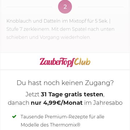
2
Knoblauch und Datteln im Mixtopf für
5 Sek.
|
Stufe 7
zerkleinern. Mit dem Spatel nach unten
schieben und Vorgang wiederholen.
KOCHMODUS STARTEN
Du hast noch keinen Zugang?
Jetzt
31 Tage gratis testen
,
danach
nur 4,99€/Monat
im Jahresabo
Deine Notizen
Tausende Premium-Rezepte für alle
Modelle des Thermomix®
SCHREIBE NEUE NOTIZ