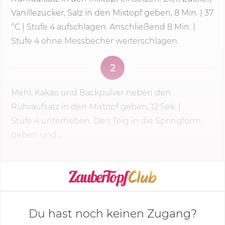
Vanillezucker, Salz in den Mixtopf geben,
8 Min.
| 37
°C |
Stufe 4
aufschlagen. Anschließend
8 Min.
|
Stufe 4
ohne Messbecher weiterschlagen.
2
Mehl, Kakao und Backpulver neben den
Rühraufsatz in den Mixtopf geben,
12 Sek.
|
Stufe 4
unterheben. Den Teig in die Springform
geben und ...
KOCHMODUS STARTEN
Du hast noch keinen Zugang?