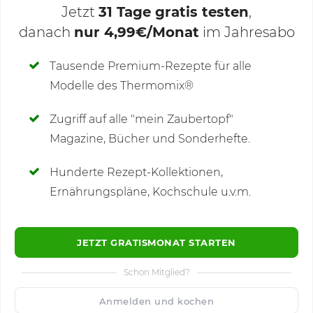
Jetzt
31 Tage gratis testen
,
danach
nur 4,99€/Monat
im Jahresabo
Deine Notizen
Tausende Premium-Rezepte für alle
Modelle des Thermomix®
SCHREIBE NEUE NOTIZ
Zugriff auf alle "mein Zaubertopf"
Magazine, Bücher und Sonderhefte.
Hunderte Rezept-Kollektionen,
Kommentare
Ernährungspläne, Kochschule u.v.m.
JETZT GRATISMONAT STARTEN
Schon Mitglied?
🙂
Speichern
1500
Anmelden und kochen