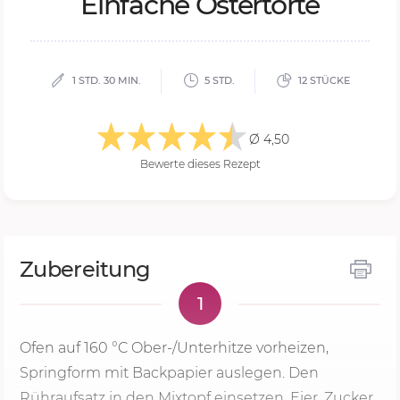
Ein­fa­che Os­ter­tor­te
1 STD. 30 MIN.
5 STD.
12 STÜCKE
Ø 4,50
Bewerte dieses Rezept
Zubereitung
1
Ofen auf
160 °C
Ober-/Unterhitze vorheizen,
Springform mit Backpapier auslegen. Den
Rühraufsatz in den Mixtopf einsetzen. Eier, Zucker,