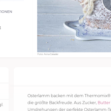
TIONEN
3
Foto: Anna Gieseler
Osterlamm backen mit dem Thermomix® i
die größte Backfreude. Aus Zucker,
Butter
l.
Umdrehungen der perfekte Osterlamm-Tei