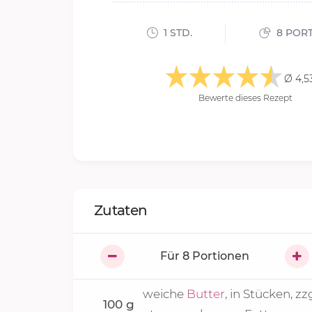
1 STD.
8 POR
Ø 4,5
Bewerte dieses Rezept
Zutaten
Für
8
Portionen
weiche
Butter
, in Stücken, zzg
100
g