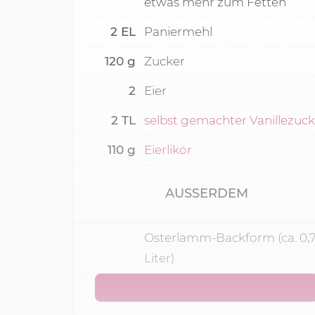
etwas mehr zum Fetten
2
EL
Paniermehl
120
g
Zucker
2
Eier
2
TL
selbst gemachter Vanillezuck
110
g
Eierlikör
AUSSERDEM
Osterlamm-Backform (ca. 0,
Liter)