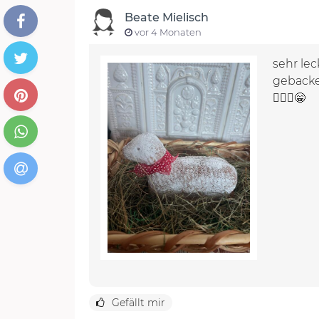
Beate Mielisch
vor 4 Monaten
sehr lec
gebacken
🤷🏻‍♀️😁
Gefällt mir