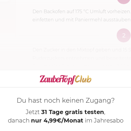
Den Backofen auf
175 °C
Umluft vorheizen
einfetten und mit Paniermehl ausstäuben
2
Den Zucker in den Mixtopf geben und
15 
Puderzuckers entnehmen und beiseitestel
Eier mit Vanillezucker zugeben und
2 Min.
KOCHMODUS S
Du hast noch keinen Zugang?
Jetzt
31 Tage gratis testen
,
danach
nur 4,99€/Monat
im Jahresabo