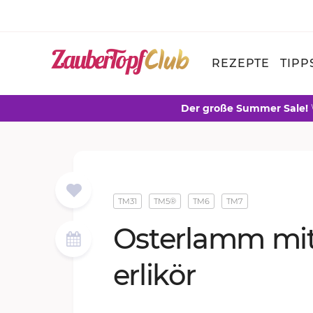
REZEPTE
TIPP
Der große Summer Sale!
TM31
TM5®
TM6
TM7
Os­ter­lamm mit
er­li­kör