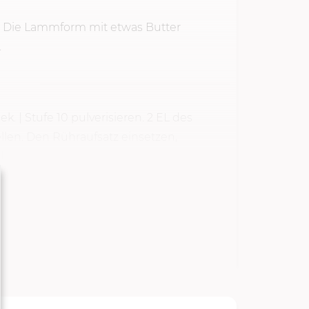
. Die Lammform mit etwas Butter
.
Sek.
| Stufe 10 pulverisieren. 2 EL des
len. Den Rühraufsatz einsetzen,
|...
TARTEN