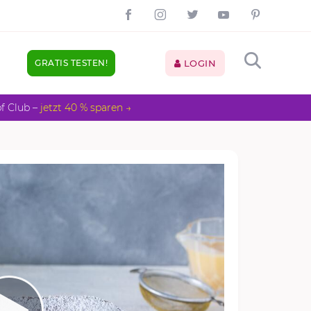
GRATIS TESTEN!
LOGIN
pf Club –
jetzt 40 % sparen →