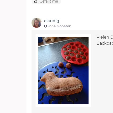
Gefällt mir
claudig
vor 4 Monaten
Vielen D
Backpap