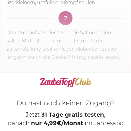
5zerkleinern, umfüllen. Mixtopf spülen.
2
Den Rühraufsatz einsetzen, die Sahne in den
kalten Mixtopf geben und auf
Stufe 3
| ohne
Zeiteinstellung steif schlagen, dabei den Zucker
langsam durch die Deckelöffnung rieseln lassen.
KOCHMODUS STARTEN
Du hast noch keinen Zugang?
Jetzt
31 Tage gratis testen
,
danach
nur 4,99€/Monat
im Jahresabo
Deine Notizen