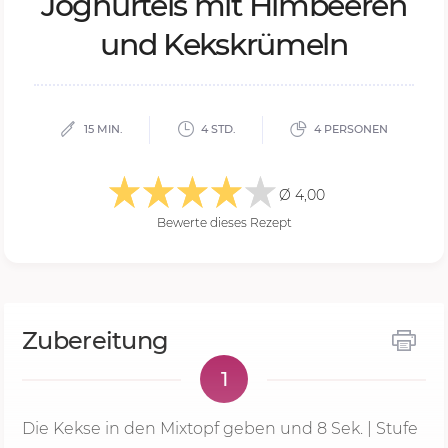
Jo­gh­ur­teis mit Him­bee­ren
und Keks­krü­meln
15 MIN.
4 STD.
4 PERSONEN
Ø 4,00
Bewerte dieses Rezept
Zubereitung
1
Die Kekse in den Mixtopf geben und
8 Sek.
| Stufe