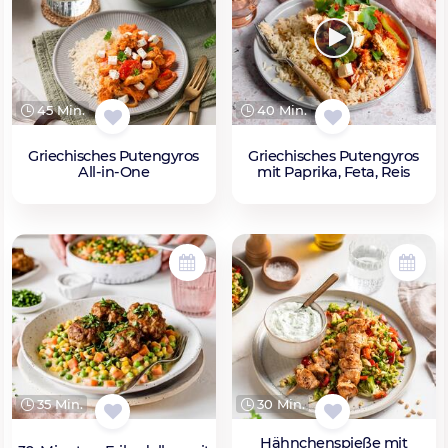
45 Min.
40 Min.
Griechisches Putengyros
Griechisches Putengyros
All-in-One
mit Paprika, Feta, Reis
35 Min.
30 Min.
Hähnchenspieße mit