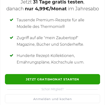
Jetzt
31 Tage gratis testen
,
danach
nur 4,99€/Monat
im Jahresabo
Deine Notizen
Tausende Premium-Rezepte für alle
Modelle des Thermomix®
SCHREIBE NEUE NOTIZ
Zugriff auf alle "mein Zaubertopf"
Magazine, Bücher und Sonderhefte.
Hunderte Rezept-Kollektionen,
Kommentare
(2)
Ernährungspläne, Kochschule u.v.m.
JETZT GRATISMONAT STARTEN
Schon Mitglied?
🙂
Speichern
1500
Anmelden und kochen