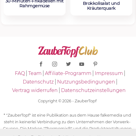
30-Minuten-Frikadellen mit
Brokkolisalat und
Rahmgemüse
Kräuterquark
FAQ
Team
Affiliate-Programm
Impressum
Datenschutz
Nutzungsbedingungen
Vertrag widerrufen
Datenschutzeinstellungen
Copyright © 2026 - ZauberTopf
* "ZauberTopf" ist eine Publikation aus dem Hause falkemedia und
steht in keinerlei Verbindung zu den Unternehmen der Vorwerk-
Gruppe. Die Marken "Thermomix®" und die Produktgestaltungen
des "Thermomix®" sind eingetragene Marken der Unternehmen