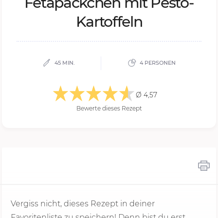
Fe­ta­päck­chen mit Pe­s­to-
Kar­tof­feln
45 MIN.
4 PERSONEN
Ø 4,57
Bewerte dieses Rezept
Vergiss nicht, dieses Rezept in deiner
Favoritenliste zu speichern! Denn bist du erst