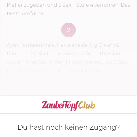
Pfeffer zugeben und
5 Sek.
| Stufe 4 verrühren. Das
Pesto umfüllen.
2
Ajvar, Tomatenmark, Harissapaste,
5 g
Olivenöl,
Paniermehl, Blättchen von 2 Zweigen Thymian
sowie 1 Prise Salz in den Mixtopf geben und
6 Sek.
|
Stufe 5
verrühren. 2 Bögen Backpapier
halbieren,...
KOCHMODUS STARTEN
Du hast noch keinen Zugang?