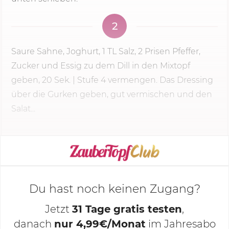
2
Saure Sahne, Joghurt, 1 TL Salz, 2 Prisen Pfeffer,
Zucker und Essig zu dem Dill in den Mixtopf
geben,
20 Sek.
|
Stufe 4
vermengen. Das Dressing
über die Gurken geben, gut vermischen und den
Salat...
KOCHMODUS STARTEN
Du hast noch keinen Zugang?
Jetzt
31 Tage gratis testen
,
danach
nur 4,99€/Monat
im Jahresabo