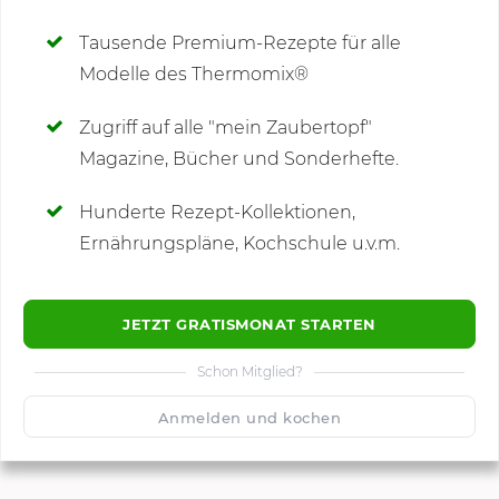
Deine Notizen
Tausende Premium-Rezepte für alle
Modelle des Thermomix®
SCHREIBE NEUE NOTIZ
Zugriff auf alle "mein Zaubertopf"
Magazine, Bücher und Sonderhefte.
Hunderte Rezept-Kollektionen,
Kommentare
Ernährungspläne, Kochschule u.v.m.
JETZT GRATISMONAT STARTEN
Schon Mitglied?
🙂
Speichern
1500
Anmelden und kochen