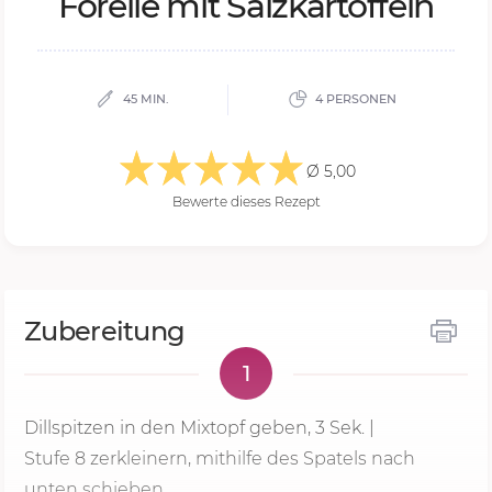
Fo­rel­le mit Sa­lz­kar­tof­feln
45 MIN.
4 PERSONEN
Ø 5,00
Bewerte dieses Rezept
Zubereitung
1
Dillspitzen in den Mixtopf geben,
3 Sek.
|
Stufe 8
zerkleinern, mithilfe des Spatels nach
unten schieben.