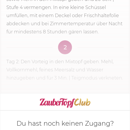
Stufe 4
vermengen. In eine kleine Schüssel
umfüllen, mit einem Deckel oder Frischhaltefolie
abdecken und bei Zimmertemperatur über Nacht
für mindestens 8 Stunden gären lassen.
2
Tag 2: Den Vorteig in den Mixtopf geben. Mehl,
Vollkornmehl, feines Meersalz und Wasser
hinzugeben und für
3 Min.
| Teigmodus verkneten.
KOCHMODUS STARTEN
Du hast noch keinen Zugang?