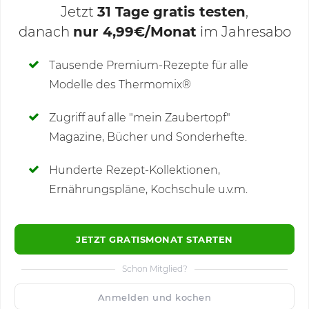
Jetzt
31 Tage gratis testen
,
danach
nur 4,99€/Monat
im Jahresabo
Deine Notizen
Tausende Premium-Rezepte für alle
Modelle des Thermomix®
SCHREIBE NEUE NOTIZ
Zugriff auf alle "mein Zaubertopf"
Magazine, Bücher und Sonderhefte.
Hunderte Rezept-Kollektionen,
Kommentare
Ernährungspläne, Kochschule u.v.m.
JETZT GRATISMONAT STARTEN
Schon Mitglied?
🙂
Speichern
1500
Anmelden und kochen