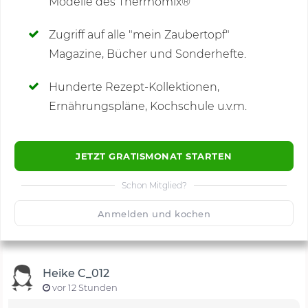
Modelle des Thermomix®
SCHREIBE NEUE NOTIZ
Zugriff auf alle "mein Zaubertopf"
Magazine, Bücher und Sonderhefte.
Hunderte Rezept-Kollektionen,
Kommentare
(48)
Ernährungspläne, Kochschule u.v.m.
JETZT GRATISMONAT STARTEN
Schon Mitglied?
🙂
Speichern
1500
Anmelden und kochen
Heike C_012
vor 12 Stunden