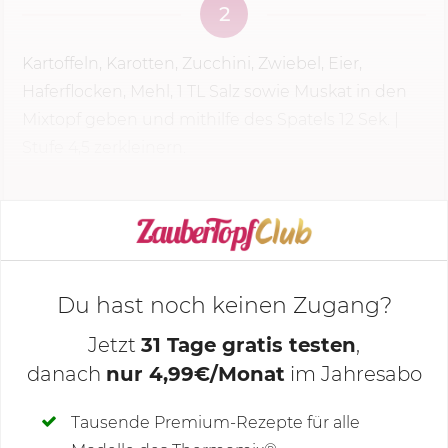
2
Kartoffeln, Karotten, Zucchini, Zwiebel, Eier,
Haferflocken, Mehl, 1 TL Salz sowie Muskat in den
Mixtopf geben und mithilfe des Spatels
12 Sek.
|
Stufe 4,5 zerkleinern.
KOCHMODUS STARTEN
Du hast noch keinen Zugang?
Jetzt
31 Tage gratis testen
,
danach
nur 4,99€/Monat
im Jahresabo
Deine Notizen
Tausende Premium-Rezepte für alle