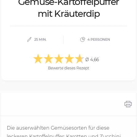
Ge­mü­se-Kar­tof­fel­puf­fer
mit Kräu­ter­dip
25 MIN.
4 PERSONEN
Ø 4,66
Bewerte dieses Rezept
Die auserwählten Gemüsesorten für diese
leckeren Kartoffelpuffer: Karotten und Zucchini.