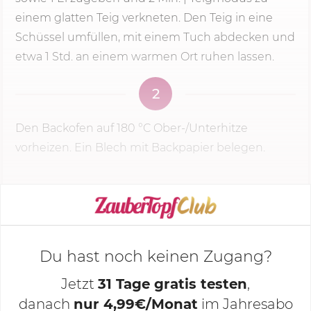
einem glatten Teig verkneten. Den Teig in eine
Schüssel umfüllen, mit einem Tuch abdecken und
etwa 1 Std. an einem warmen Ort ruhen lassen.
2
Den Backofen auf
180 °C
Ober-/Unterhitze
vorheizen. Ein Blech mit Backpapier belegen.
KOCHMODUS STARTEN
Du hast noch keinen Zugang?
Jetzt
31 Tage gratis testen
,
danach
nur 4,99€/Monat
im Jahresabo