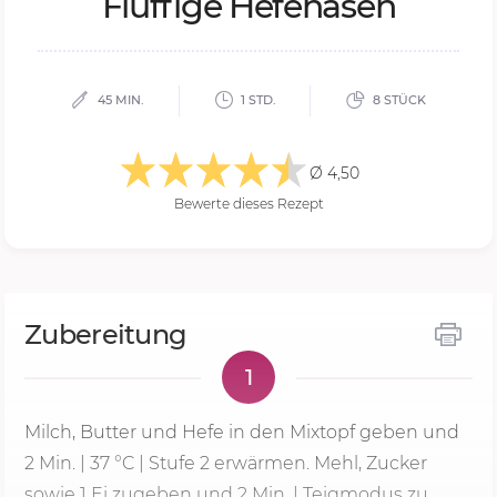
Fluf­fi­ge He­fe­ha­sen
45 MIN.
1 STD.
8 STÜCK
Ø 4,50
Bewerte dieses Rezept
Zubereitung
1
Milch, Butter und Hefe in den Mixtopf geben und
2 Min.
|
37 °C
|
Stufe 2
erwärmen. Mehl, Zucker
sowie 1 Ei zugeben und
2 Min.
| Teigmodus zu