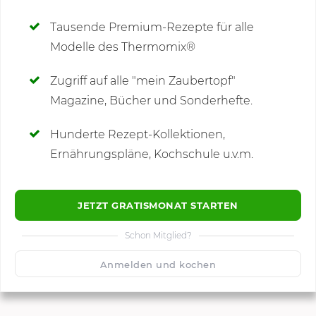
Deine Notizen
Tausende Premium-Rezepte für alle
Modelle des Thermomix®
SCHREIBE NEUE NOTIZ
Zugriff auf alle "mein Zaubertopf"
Magazine, Bücher und Sonderhefte.
Hunderte Rezept-Kollektionen,
Kommentare
Ernährungspläne, Kochschule u.v.m.
JETZT GRATISMONAT STARTEN
Schon Mitglied?
🙂
Speichern
1500
Anmelden und kochen