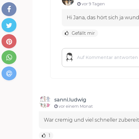
vor 9 Tagen
Hi Jana, das hört sich ja wun
Gefällt mir
sanni.ludwig
vor einem Monat
War cremig und viel schneller zubereite
1