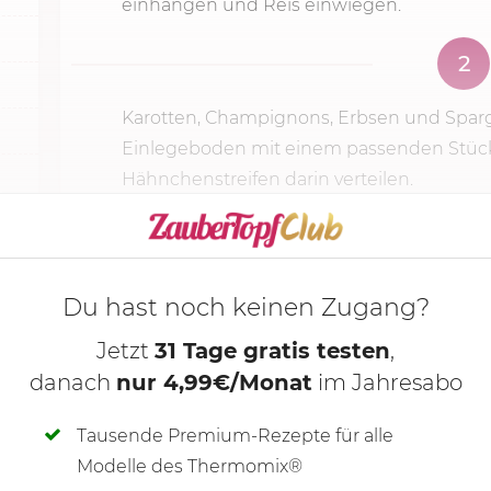
einhängen und Reis einwiegen.
2
Karotten, Champignons, Erbsen und Sparg
Einlegeboden mit einem passenden Stück
Hähnchenstreifen darin verteilen.
KOCHMODUS S
Du hast noch keinen Zugang?
Jetzt
31 Tage gratis testen
,
danach
nur 4,99€/Monat
im Jahresabo
Tausende Premium-Rezepte für alle
Modelle des Thermomix®