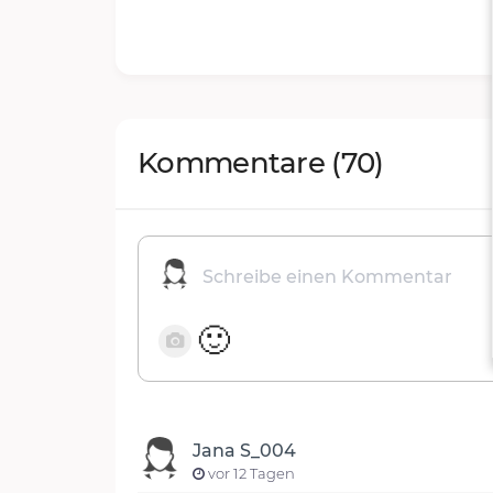
Kommentare
(70)
🙂
Jana S_004
vor 12 Tagen