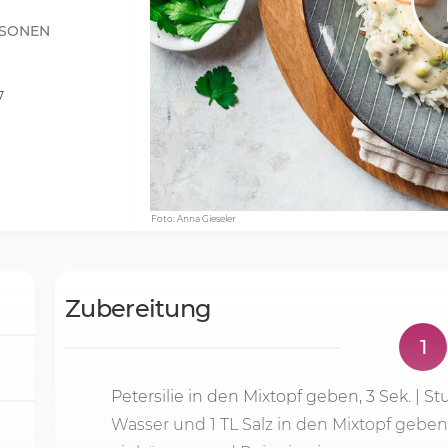
RSONEN
7
Foto: Anna Gieseler
Zubereitung
1
Petersilie in den Mixtopf geben,
3 Sek.
|
St
Wasser und 1 TL Salz in den Mixtopf geben