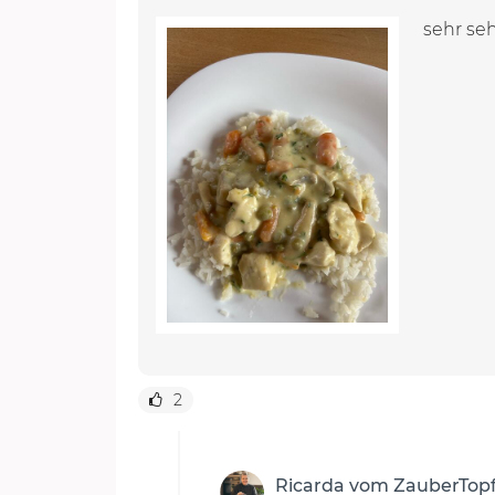
sehr seh
2
Ricarda vom ZauberTop