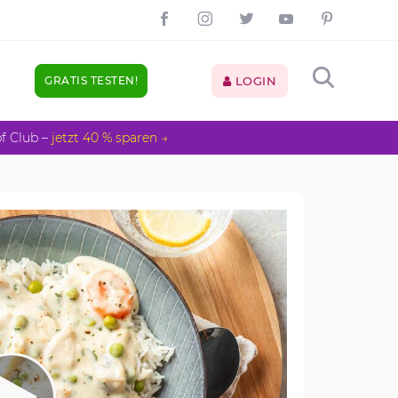
GRATIS TESTEN!
LOGIN
pf Club –
jetzt 40 % sparen →