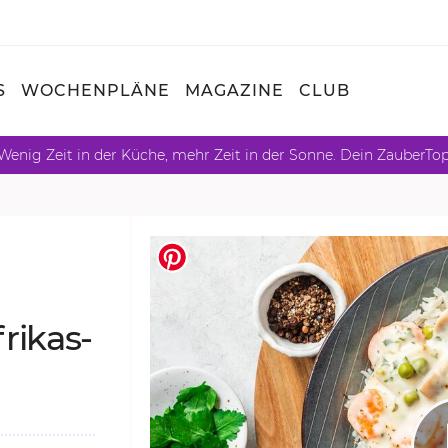
S
WOCHENPLÄNE
MAGAZINE
CLUB
Wenig Zeit in der Küche, mehr Zeit in der Sonne. Dein ZauberTo
ri­kas­