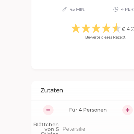
45 MIN.
4 PE
Ø 4,5
Bewerte dieses Rezept
Zutaten
Für
4
Personen
Blättchen
Petersilie
von
5
Stielen