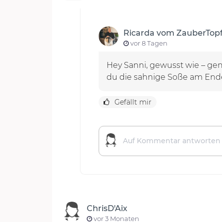
Ricarda vom ZauberTop
vor 8 Tagen
Hey Sanni, gewusst wie – gena
du die sahnige Soße am Ende 
Gefällt mir
ChrisD'Aix
vor 3 Monaten