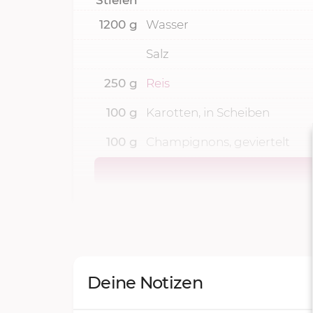
1200
g
Wasser
Salz
250
g
Reis
100
g
Karotten, in Scheiben
100
g
Champignons, geviertelt
Deine Notizen