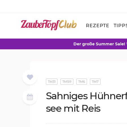
REZEPTE
TIPP
Der große Summer Sale!
TM31
TM5®
TM6
TM7
Sah­ni­ges Hüh­ner­f
see mit Reis