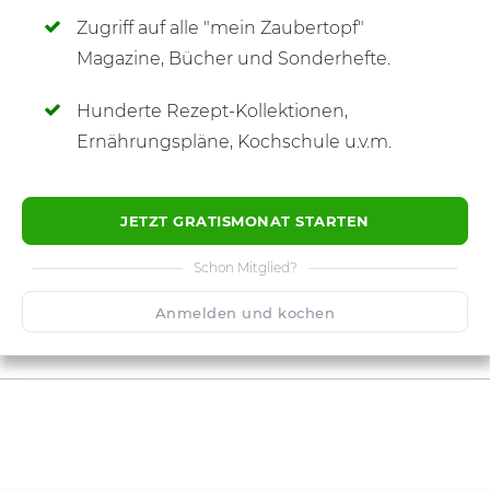
Zugriff auf alle "mein Zaubertopf"
SCHREIBE NEUE NOTIZ
Magazine, Bücher und Sonderhefte.
Hunderte Rezept-Kollektionen,
Ernährungspläne, Kochschule u.v.m.
JETZT GRATISMONAT STARTEN
Schon Mitglied?
Anmelden und kochen