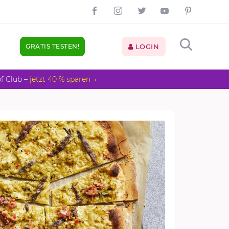
GRATIS TESTEN!
LOGIN
pf Club –
jetzt 40 % sparen →