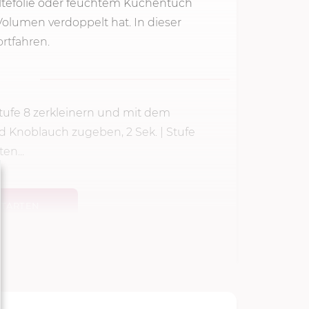
altefolie oder feuchtem Küchentuch
olumen verdoppelt hat. In dieser
rtfahren.
tufe 8
zerkleinern und mit dem
d Knoblauch zugeben, 2 Sek. | Stufe
en...
TARTEN