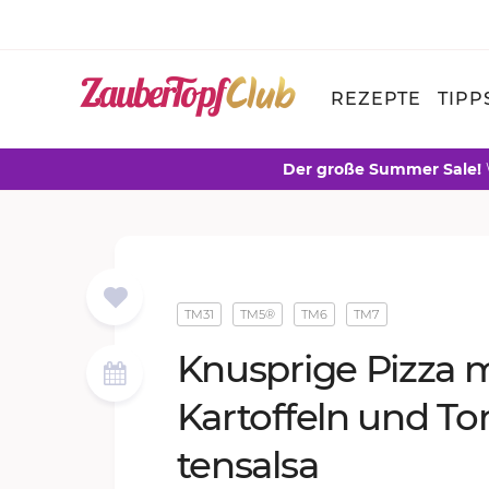
REZEPTE
TIPP
Der große Summer Sale!
TM31
TM5®
TM6
TM7
Knusp­ri­ge Piz­za 
Kar­tof­feln und To
ten­sal­sa