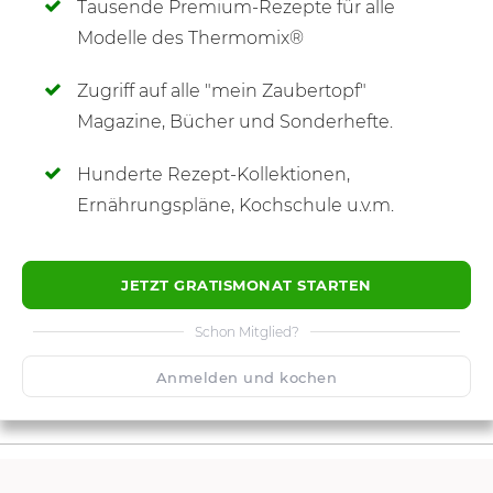
Tausende Premium-Rezepte für alle
Modelle des Thermomix®
Zugriff auf alle "mein Zaubertopf"
SCHREIBE NEUE NOTIZ
Magazine, Bücher und Sonderhefte.
Hunderte Rezept-Kollektionen,
Ernährungspläne, Kochschule u.v.m.
JETZT GRATISMONAT STARTEN
Schon Mitglied?
Anmelden und kochen