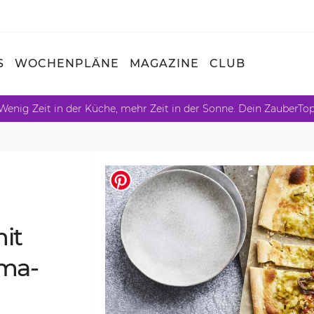
S
WOCHENPLÄNE
MAGAZINE
CLUB
Wenig Zeit in der Küche, mehr Zeit in der Sonne. Dein ZauberTo
mit
­ma­