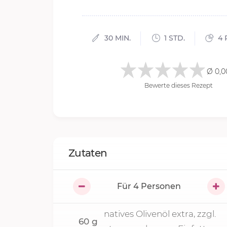
30 MIN.
1 STD.
4 
Ø 0,0
Bewerte dieses Rezept
Zutaten
Für
4
Personen
natives Olivenöl extra, zzgl.
60
g