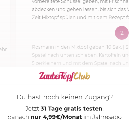
vorbereitete Schüssel geben, mit Frischh
abdecken und gehen lassen, bis sich das V
Zeit Mixtopf spülen und mit dem Rezept fo
2
Rosmarin in den Mixtopf geben,
10 Sek.
|
S
ehr
Spatel nach unten schieben. Kartoffeln un
5 zerkleinern und mit dem Spatel nach unt
KOCHMODUS S
Du hast noch keinen Zugang?
Jetzt
31 Tage gratis testen
,
danach
nur 4,99€/Monat
im Jahresabo