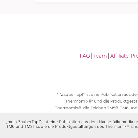
FAQ
Team
Affiliate-
* "ZauberTopf" ist eine Publikation aus
"Thermomix®" und die Produktgesta
Thermomix®, die Zeichen TM5®, TM6 und
geschützt. F
„mein ZauberTopf”; ist eine Publikation aus dem Hause falkemedia
TM6 und TM31 sowie die Produktgestaltungen des Thermomix® sin