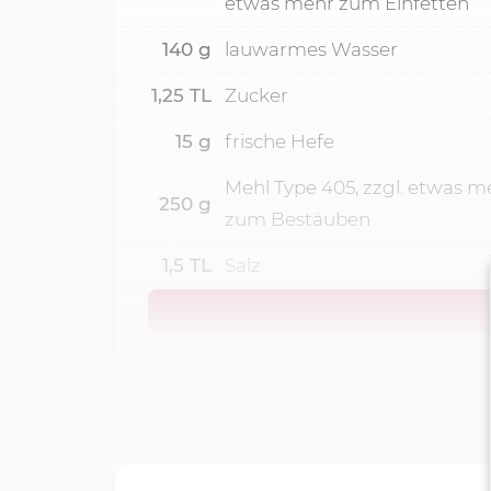
etwas mehr zum Einfetten
140
g
lauwarmes Wasser
1,25
TL
Zucker
15
g
frische Hefe
Mehl Type 405, zzgl. etwas m
250
g
zum Bestäuben
1,5
TL
Salz