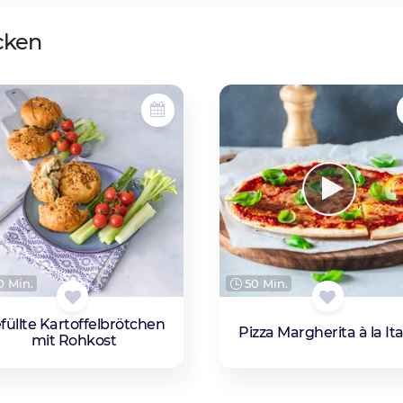
cken
 Min.
50 Min.
füllte Kartoffelbrötchen
Pizza Margherita à la Ita
mit Rohkost