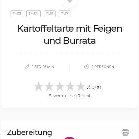
TM31
TM5®
TM6
TM7
Kar­tof­feltar­te mit Fei­gen
und Bur­ra­ta
1 STD. 15 MIN.
2 PERSONEN
Ø 0,00
Bewerte dieses Rezept
Zubereitung