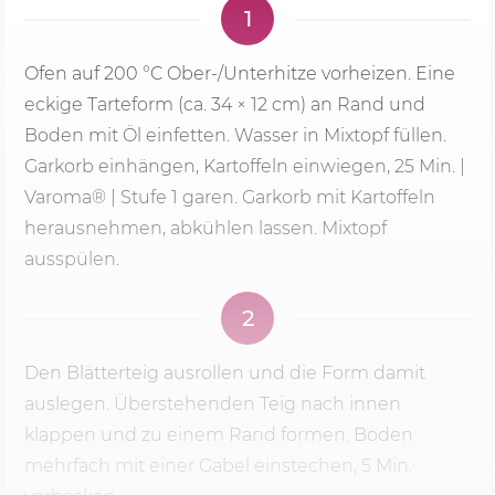
1
Ofen auf
200 °C
Ober-/Unterhitze vorheizen. Eine
eckige Tarteform (ca. 34 × 12 cm) an Rand und
Boden mit Öl einfetten. Wasser in Mixtopf füllen.
Garkorb einhängen, Kartoffeln einwiegen,
25 Min.
|
Varoma® |
Stufe 1
garen. Garkorb mit Kartoffeln
herausnehmen, abkühlen lassen. Mixtopf
ausspülen.
2
Den Blätterteig ausrollen und die Form damit
auslegen. Überstehenden Teig nach innen
klappen und zu einem Rand formen. Boden
mehrfach mit einer Gabel einstechen,
5 Min.