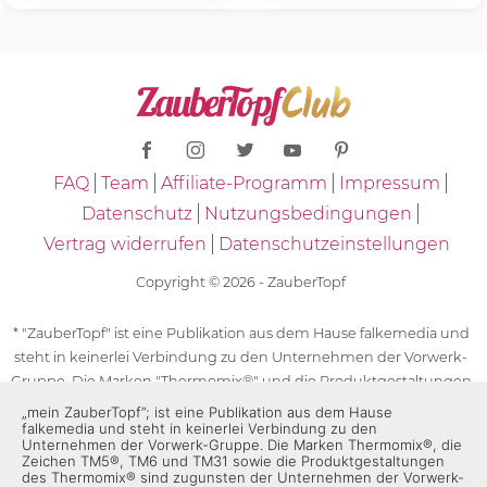
FAQ
Team
Affiliate-Programm
Impressum
Datenschutz
Nutzungsbedingungen
Vertrag widerrufen
Datenschutzeinstellungen
Copyright © 2026 - ZauberTopf
* "ZauberTopf" ist eine Publikation aus dem Hause falkemedia und
steht in keinerlei Verbindung zu den Unternehmen der Vorwerk-
Gruppe. Die Marken "Thermomix®" und die Produktgestaltungen
des "Thermomix®" sind eingetragene Marken der Unternehmen
„mein ZauberTopf”; ist eine Publikation aus dem Hause
falkemedia und steht in keinerlei Verbindung zu den
der Vorwerk-Gruppe. Die Marken Thermomix®, die Zeichen TM5®,
Unternehmen der Vorwerk-Gruppe. Die Marken Thermomix®, die
TM6 und TM31 sowie die Produktgestaltungen des Thermomix®
Zeichen TM5®, TM6 und TM31 sowie die Produktgestaltungen
sind zugunsten der Unternehmen der Vorwerk-Gruppe
des Thermomix® sind zugunsten der Unternehmen der Vorwerk-