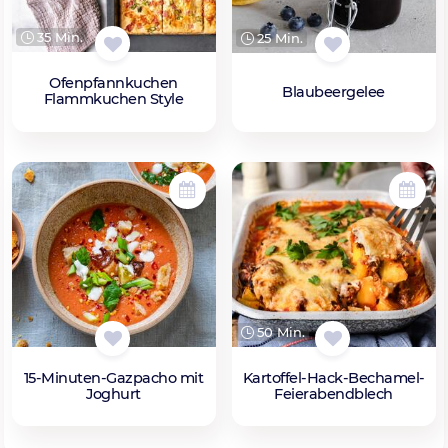
35 Min.
25 Min.
Ofenpfannkuchen
Blaubeergelee
Flammkuchen Style
50 Min.
15-Minuten-Gazpacho mit
Kartoffel-Hack-Bechamel-
Joghurt
Feierabendblech