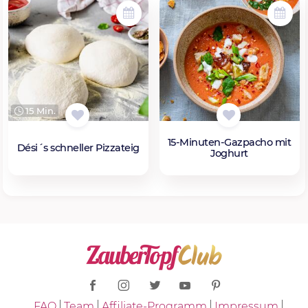
15 Min.
15-Minuten-Gazpacho mit
Dési´s schneller Pizzateig
Joghurt
FAQ
Team
Affiliate-Programm
Impressum