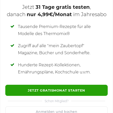
Jetzt
31 Tage gratis testen
,
danach
nur 4,99€/Monat
im Jahresabo
Deine Notizen
Tausende Premium-Rezepte für alle
Modelle des Thermomix®
SCHREIBE NEUE NOTIZ
Zugriff auf alle "mein Zaubertopf"
Magazine, Bücher und Sonderhefte.
Hunderte Rezept-Kollektionen,
Kommentare
Ernährungspläne, Kochschule u.v.m.
JETZT GRATISMONAT STARTEN
Schon Mitglied?
🙂
Speichern
1500
Anmelden und kochen