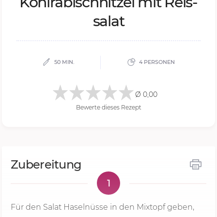
Kohl­ra­bischnit­zel mit Reis­
sa­lat
50 MIN.
4 PERSONEN
Ø 0,00
Bewerte dieses Rezept
Zubereitung
1
Für den Salat Haselnüsse in den Mixtopf geben,