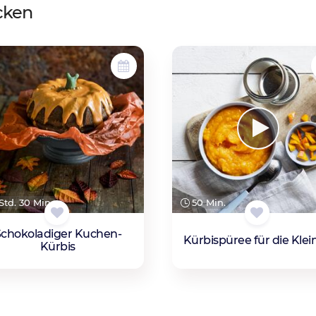
cken
Std. 30 Min.
50 Min.
Schokoladiger Kuchen-
Kürbispüree für die Klei
Kürbis