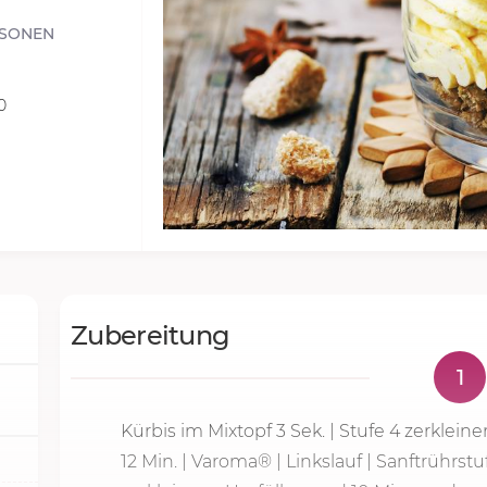
RSONEN
0
Zubereitung
1
Kürbis im Mixtopf
3 Sek.
|
Stufe 4
zerklein
12 Min.
| Varoma® | Linkslauf | Sanftrührstu