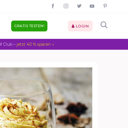
GRATIS TESTEN!
LOGIN
pf Club –
jetzt 40 % sparen →