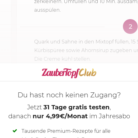
zerkleinern. Umfüllen und 10 Min. ausdamp
ausspülen.
2
Quark und Sahne in den Mixtopf füllen,
15 
Kürbispüree sowie Ahornsirup zugeben und
Die Creme kühl stellen.
KOCHMODUS S
Du hast noch keinen Zugang?
Jetzt
31 Tage gratis testen
,
danach
nur 4,99€/Monat
im Jahresabo
Tausende Premium-Rezepte für alle