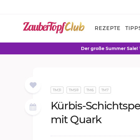
REZEPTE
TIPP
Der große Summer Sale!
TM31
TM5®
TM6
TM7
Kür­bis-Schichtspei
mit Quark