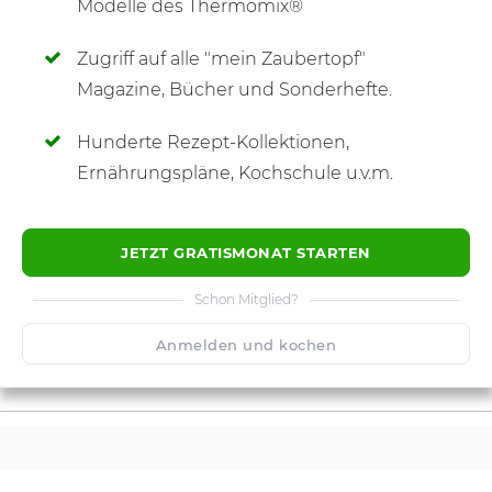
Modelle des Thermomix®
Zugriff auf alle "mein Zaubertopf"
SCHREIBE NEUE NOTIZ
Magazine, Bücher und Sonderhefte.
Hunderte Rezept-Kollektionen,
Ernährungspläne, Kochschule u.v.m.
JETZT GRATISMONAT STARTEN
Schon Mitglied?
Anmelden und kochen