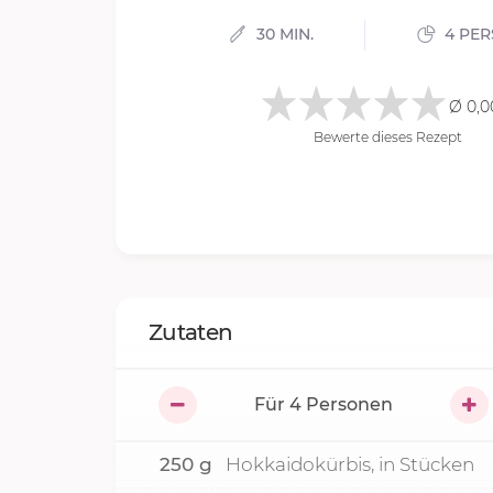
30 MIN.
4 PE
Ø 0,0
Bewerte dieses Rezept
Zutaten
Für
4
Personen
250
g
Hokkaidokürbis, in Stücken