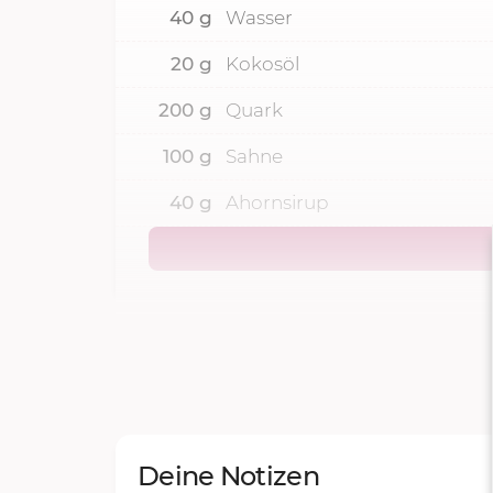
40
g
Wasser
20
g
Kokosöl
200
g
Quark
100
g
Sahne
40
g
Ahornsirup
Deine Notizen