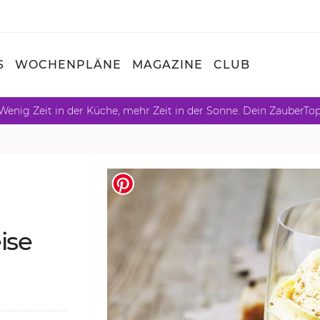
S
WOCHENPLÄNE
MAGAZINE
CLUB
Wenig Zeit in der Küche, mehr Zeit in der Sonne. Dein ZauberTo
­se